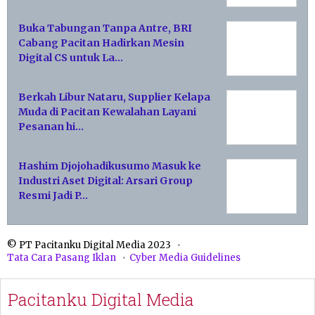
Buka Tabungan Tanpa Antre, BRI
Cabang Pacitan Hadirkan Mesin
Digital CS untuk La…
Berkah Libur Nataru, Supplier Kelapa
Muda di Pacitan Kewalahan Layani
Pesanan hi…
Hashim Djojohadikusumo Masuk ke
Industri Aset Digital: Arsari Group
Resmi Jadi P…
© PT Pacitanku Digital Media 2023
Tata Cara Pasang Iklan
Cyber Media Guidelines
Pacitanku Digital Media