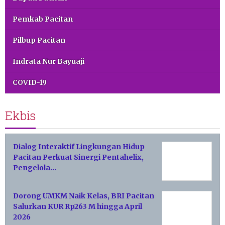
Pemkab Pacitan
Pilbup Pacitan
Indrata Nur Bayuaji
COVID-19
Ekbis
Dialog Interaktif Lingkungan Hidup
Pacitan Perkuat Sinergi Pentahelix,
Pengelola…
Dorong UMKM Naik Kelas, BRI Pacitan
Salurkan KUR Rp263 M hingga April
2026