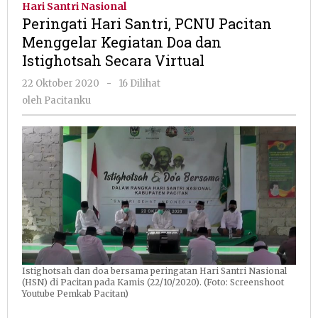
Hari Santri Nasional
PCNU
Peringati Hari Santri, PCNU Pacitan
Pacitan
Menggelar Kegiatan Doa dan
Menggelar
Istighotsah Secara Virtual
Kegiatan
Doa
oleh
22 Oktober 2020
-
16 Dilihat
dan
Pacitanku
oleh
Pacitanku
Istighotsah
Secara
Virtual
Istighotsah dan doa bersama peringatan Hari Santri Nasional
(HSN) di Pacitan pada Kamis (22/10/2020). (Foto: Screenshoot
Youtube Pemkab Pacitan)