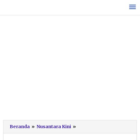
Lewati
ke
konten
Peringati
Beranda
»
Nusantara Kini
»
Hari
Santri,