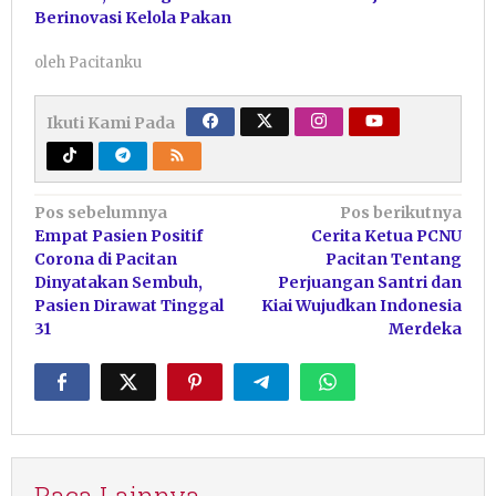
Berinovasi Kelola Pakan
oleh
Pacitanku
Ikuti Kami Pada
Navigasi
Pos sebelumnya
Pos berikutnya
Empat Pasien Positif
Cerita Ketua PCNU
pos
Corona di Pacitan
Pacitan Tentang
Dinyatakan Sembuh,
Perjuangan Santri dan
Pasien Dirawat Tinggal
Kiai Wujudkan Indonesia
31
Merdeka
Baca Lainnya