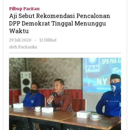
Rekomendasi
Pilbup Pacitan
Pencalonan
Aji Sebut Rekomendasi Pencalonan
DPP
DPP Demokrat Tinggal Menunggu
Demokrat
Waktu
Tinggal
Menunggu
oleh
29 Juli 2020
-
12 Dilihat
Waktu
Pacitanku
oleh
Pacitanku