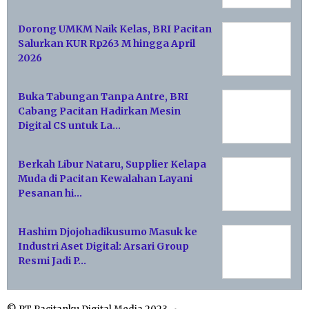
Dorong UMKM Naik Kelas, BRI Pacitan
Salurkan KUR Rp263 M hingga April
2026
Buka Tabungan Tanpa Antre, BRI
Cabang Pacitan Hadirkan Mesin
Digital CS untuk La…
Berkah Libur Nataru, Supplier Kelapa
Muda di Pacitan Kewalahan Layani
Pesanan hi…
Hashim Djojohadikusumo Masuk ke
Industri Aset Digital: Arsari Group
Resmi Jadi P…