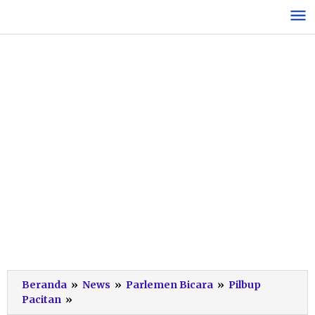
Lewati
ke
konten
Beranda
»
News
»
Parlemen Bicara
»
Pilbup
Aji
Pacitan
»
Sebut