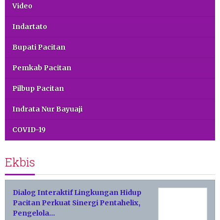
Video
Indartato
Bupati Pacitan
Pemkab Pacitan
Pilbup Pacitan
Indrata Nur Bayuaji
COVID-19
Ekbis
Dialog Interaktif Lingkungan Hidup
Pacitan Perkuat Sinergi Pentahelix,
Pengelola…