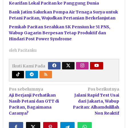
Kearifan Lokal Pacitan ke Panggung Dunia
Bank Jatim Salurkan Pompa Air Tenaga Surya untuk
Petani Pacitan, Wujudkan Pertanian Berkelanjutan
Pemkab Pacitan Serahkan SK Pensiun ke 51 PNS,
Wabup Gagarin Berpesan Tetap Produktif dan
Hindari Post Power Syndrome
oleh
Pacitanku
Ikuti Kami Pada
Navigasi
Pos sebelumnya
Pos berikutnya
Aji Berjanji Perhatikan
Jalani Rapid Test Usai
pos
Nasib Petani dan GTT di
dari Jakarta, Wabup
Pacitan, Bagaimana
Pacitan: Alhamdulillah
Caranya?
Non Reaktif