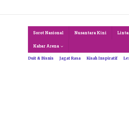
Lewati
ke
konten
Sorot Nasional
Nusantara Kini
Linta
Kabar Arena
Duit & Bisnis
Jagat Rasa
Kisah Inspiratif
Le