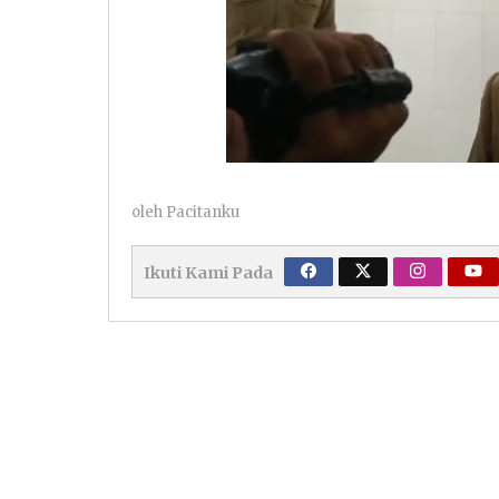
oleh
Pacitanku
Ikuti Kami Pada