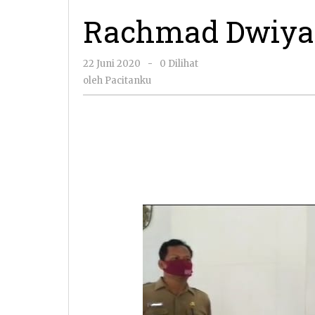
Rachmad Dwiya
oleh
22 Juni 2020
-
0 Dilihat
Pacitanku
oleh
Pacitanku