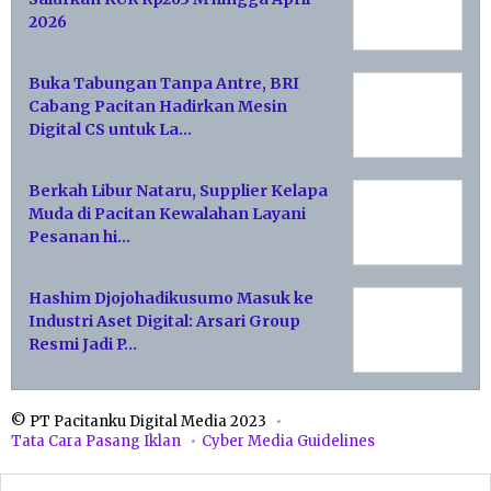
2026
Buka Tabungan Tanpa Antre, BRI
Cabang Pacitan Hadirkan Mesin
Digital CS untuk La…
Berkah Libur Nataru, Supplier Kelapa
Muda di Pacitan Kewalahan Layani
Pesanan hi…
Hashim Djojohadikusumo Masuk ke
Industri Aset Digital: Arsari Group
Resmi Jadi P…
© PT Pacitanku Digital Media 2023
Tata Cara Pasang Iklan
Cyber Media Guidelines