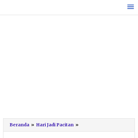
Lewati
ke
konten
Momen
Beranda
»
Hari Jadi Pacitan
»
Hari
Jadi