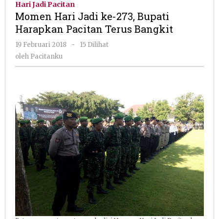
Hari Jadi Pacitan
ke-
Momen Hari Jadi ke-273, Bupati
273,
Harapkan Pacitan Terus Bangkit
Bupati
Harapkan
oleh
19 Februari 2018
-
15 Dilihat
Pacitan
Pacitanku
oleh
Pacitanku
Terus
Bangkit