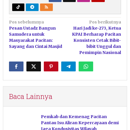
Navigasi
Pos sebelumnya
Pos berikutnya
Pesan Ustadz Bangun
Hari Jadi ke-273, Ketua
pos
Samudera untuk
KPAI Berharap Pacitan
Masyarakat Pacitan:
Konsisten Cetak Bibit-
Sayang dan Cintai Masjid
bibit Unggul dan
Pemimpin Nasional
Baca Lainnya
Pemkab dan Kemenag Pacitan
Pantau Isu Aliran Kepercayaan demi
Jaga Kondusivitas Wilayah