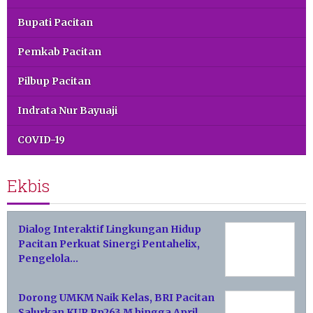
Bupati Pacitan
Pemkab Pacitan
Pilbup Pacitan
Indrata Nur Bayuaji
COVID-19
Ekbis
Dialog Interaktif Lingkungan Hidup
Pacitan Perkuat Sinergi Pentahelix,
Pengelola…
Dorong UMKM Naik Kelas, BRI Pacitan
Salurkan KUR Rp263 M hingga April