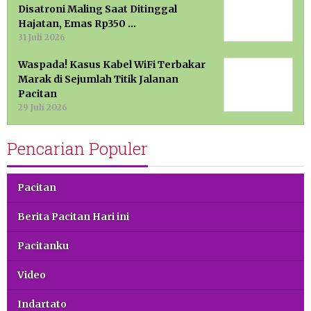
Disatroni Maling Saat Ditinggal
Hajatan, Emas Rp350 …
31 Juli 2026
Waspada! Kasus Kabel WiFi Terbakar
Marak di Sejumlah Titik Jalanan
Pacitan
29 Juli 2026
Pencarian Populer
Pacitan
Berita Pacitan Hari ini
Pacitanku
Video
Indartato