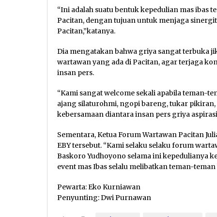
“Ini adalah suatu bentuk kepedulian mas ibas 
Pacitan, dengan tujuan untuk menjaga sinergita
Pacitan,”katanya.
Dia mengatakan bahwa griya sangat terbuka ji
wartawan yang ada di Pacitan, agar terjaga ko
insan pers.
“Kami sangat welcome sekali apabila teman-te
ajang silaturohmi, ngopi bareng, tukar pikiran
kebersamaan diantara insan pers griya aspirasi,
Sementara, Ketua Forum Wartawan Pacitan Julia
EBY tersebut. “Kami selaku selaku forum wart
Baskoro Yudhoyono selama ini kepedulianya kep
event mas Ibas selalu melibatkan teman-teman 
Pewarta: Eko Kurniawan
Penyunting: Dwi Purnawan