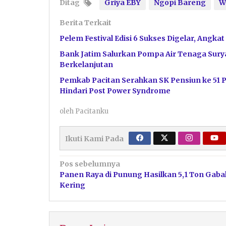
Ditag
Griya EBY
Ngopi Bareng
W
Berita Terkait
Pelem Festival Edisi 6 Sukses Digelar, Angka
Bank Jatim Salurkan Pompa Air Tenaga Surya
Berkelanjutan
Pemkab Pacitan Serahkan SK Pensiun ke 51 
Hindari Post Power Syndrome
oleh
Pacitanku
Ikuti Kami Pada
Navigasi
Pos sebelumnya
Panen Raya di Punung Hasilkan 5,1 Ton Gaba
pos
Kering