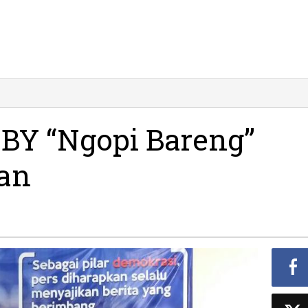
Peringati
»
HPN,
EBY
EBY “Ngopi Bareng”
"Ngopi
Bareng"
an
Wartawan
Pacitan