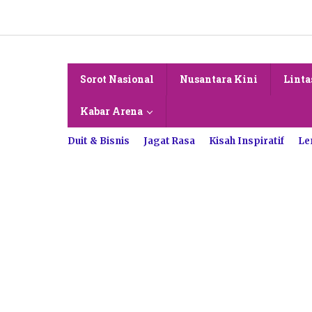
Lewati
ke
konten
Sorot Nasional
Nusantara Kini
Linta
Kabar Arena
Duit & Bisnis
Jagat Rasa
Kisah Inspiratif
Le