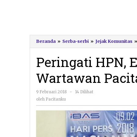
Beranda
»
Serba-serbi
»
Jejak Komunitas
Peringati HPN, 
Wartawan Pacit
oleh
9 Februari 2018
-
14 Dilihat
Pacitanku
oleh
Pacitanku