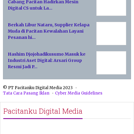
Cabang Pacitan Hadirkan Mesin
Digital CS untuk La…
Berkah Libur Nataru, Supplier Kelapa
Muda di Pacitan Kewalahan Layani
Pesanan hi…
Hashim Djojohadikusumo Masuk ke
Industri Aset Digital: Arsari Group
Resmi Jadi P…
© PT Pacitanku Digital Media 2023
Tata Cara Pasang Iklan
Cyber Media Guidelines
Pacitanku Digital Media