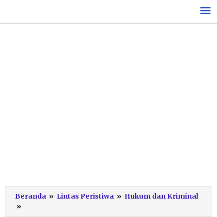
Lewati
ke
konten
Beranda
»
Lintas Peristiwa
»
Hukum dan Kriminal
Sengketa
»
Tanah