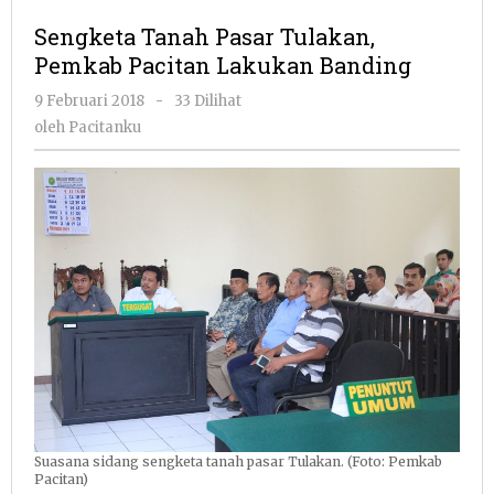
Pasar
Sengketa Tanah Pasar Tulakan,
Tulakan,
Pemkab Pacitan Lakukan Banding
Pemkab
Pacitan
oleh
9 Februari 2018
-
33 Dilihat
Lakukan
Pacitanku
oleh
Pacitanku
Banding
Suasana sidang sengketa tanah pasar Tulakan. (Foto: Pemkab
Pacitan)