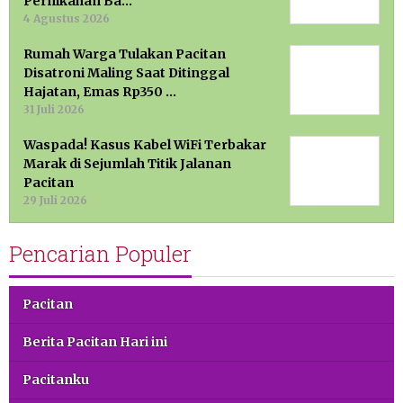
Pernikahan Ba…
4 Agustus 2026
Rumah Warga Tulakan Pacitan
Disatroni Maling Saat Ditinggal
Hajatan, Emas Rp350 …
31 Juli 2026
Waspada! Kasus Kabel WiFi Terbakar
Marak di Sejumlah Titik Jalanan
Pacitan
29 Juli 2026
Pencarian Populer
Pacitan
Berita Pacitan Hari ini
Pacitanku