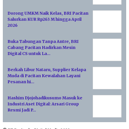
Dorong UMKM Naik Kelas, BRI Pacitan
Salurkan KUR Rp263 M hingga April
2026
Buka Tabungan Tanpa Antre, BRI
Cabang Pacitan Hadirkan Mesin
Digital CS untuk La…
Berkah Libur Nataru, Supplier Kelapa
Muda di Pacitan Kewalahan Layani
Pesanan hi…
Hashim Djojohadikusumo Masuk ke
Industri Aset Digital: Arsari Group
Resmi Jadi P…