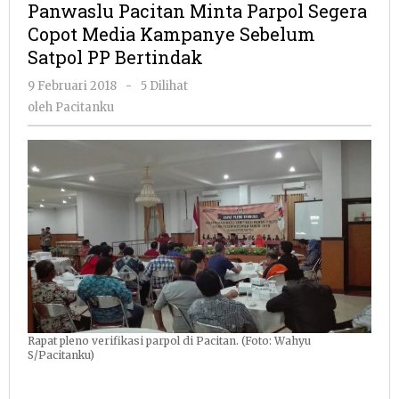
Panwaslu Pacitan Minta Parpol Segera
Parpol
Copot Media Kampanye Sebelum
Segera
Satpol PP Bertindak
Copot
Media
oleh
9 Februari 2018
-
5 Dilihat
Kampanye
Pacitanku
oleh
Pacitanku
Sebelum
Satpol
PP
Bertindak
Rapat pleno verifikasi parpol di Pacitan. (Foto: Wahyu
S/Pacitanku)