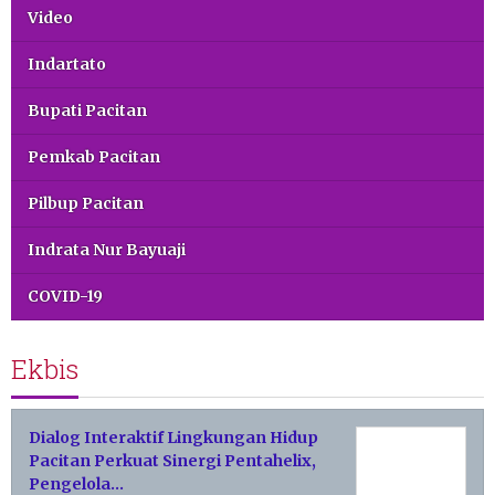
Video
Indartato
Bupati Pacitan
Pemkab Pacitan
Pilbup Pacitan
Indrata Nur Bayuaji
COVID-19
Ekbis
Dialog Interaktif Lingkungan Hidup
Pacitan Perkuat Sinergi Pentahelix,
Pengelola…