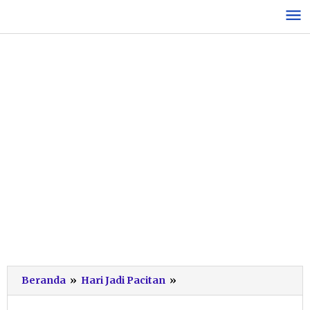
Lewati
ke
konten
KH
Beranda
»
Hari Jadi Pacitan
»
Asyhari
Abta: