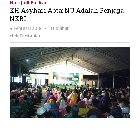
Hari Jadi Pacitan
NU
KH Asyhari Abta: NU Adalah Penjaga
Adalah
NKRI
Penjaga
NKRI
oleh
4 Februari 2018
-
33 Dilihat
Pacitanku
oleh
Pacitanku