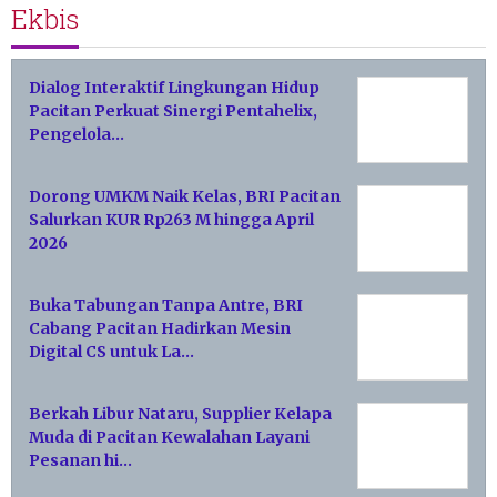
Ekbis
Dialog Interaktif Lingkungan Hidup
Pacitan Perkuat Sinergi Pentahelix,
Pengelola…
Dorong UMKM Naik Kelas, BRI Pacitan
Salurkan KUR Rp263 M hingga April
2026
Buka Tabungan Tanpa Antre, BRI
Cabang Pacitan Hadirkan Mesin
Digital CS untuk La…
Berkah Libur Nataru, Supplier Kelapa
Muda di Pacitan Kewalahan Layani
Pesanan hi…