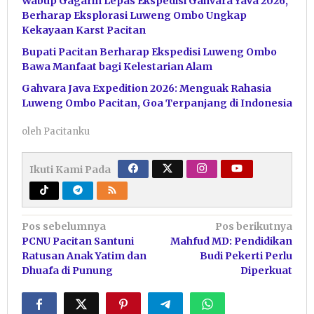
Wabup Gagarin Lepas Ekspedisi Gahvara Yava 2026,
Berharap Eksplorasi Luweng Ombo Ungkap
Kekayaan Karst Pacitan
Bupati Pacitan Berharap Ekspedisi Luweng Ombo
Bawa Manfaat bagi Kelestarian Alam
Gahvara Java Expedition 2026: Menguak Rahasia
Luweng Ombo Pacitan, Goa Terpanjang di Indonesia
oleh
Pacitanku
Ikuti Kami Pada
Navigasi
Pos sebelumnya
Pos berikutnya
PCNU Pacitan Santuni
Mahfud MD: Pendidikan
pos
Ratusan Anak Yatim dan
Budi Pekerti Perlu
Dhuafa di Punung
Diperkuat