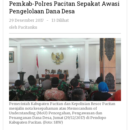
Pemkab-Polres Pacitan Sepakat Awasi
Sepakat
Pengelolaan Dana Desa
Awasi
Pengelolaan
oleh
29 Desember 2017
-
13 Dilihat
Dana
Pacitanku
oleh
Pacitanku
Desa
Pemerintah Kabupaten Pacitan dan Kepolisian Resor Pacitan
menjalin nota kesepahaman atau Memorandum of
Understanding (MoU) Pencegahan, Pengawasan dan
Penanganan Dana Desa, Jumat (29/12/2017) di Pendopo
Kabupaten Pacitan. (Foto: SRW)