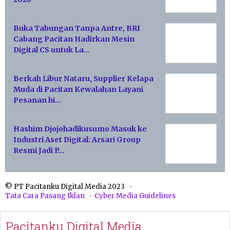
Buka Tabungan Tanpa Antre, BRI
Cabang Pacitan Hadirkan Mesin
Digital CS untuk La…
Berkah Libur Nataru, Supplier Kelapa
Muda di Pacitan Kewalahan Layani
Pesanan hi…
Hashim Djojohadikusumo Masuk ke
Industri Aset Digital: Arsari Group
Resmi Jadi P…
© PT Pacitanku Digital Media 2023
Tata Cara Pasang Iklan
Cyber Media Guidelines
Pacitanku Digital Media