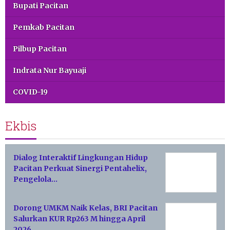
Bupati Pacitan
Pemkab Pacitan
Pilbup Pacitan
Indrata Nur Bayuaji
COVID-19
Ekbis
Dialog Interaktif Lingkungan Hidup
Pacitan Perkuat Sinergi Pentahelix,
Pengelola…
Dorong UMKM Naik Kelas, BRI Pacitan
Salurkan KUR Rp263 M hingga April
2026