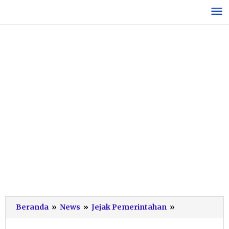
Lewati
ke
konten
Pemkab-
Beranda
»
News
»
Jejak Pemerintahan
»
Polres
Pacitan