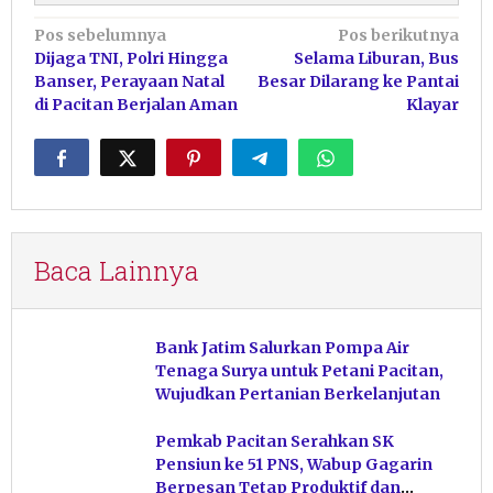
Navigasi
Pos sebelumnya
Pos berikutnya
Dijaga TNI, Polri Hingga
Selama Liburan, Bus
pos
Banser, Perayaan Natal
Besar Dilarang ke Pantai
di Pacitan Berjalan Aman
Klayar
Baca Lainnya
Bank Jatim Salurkan Pompa Air
Tenaga Surya untuk Petani Pacitan,
Wujudkan Pertanian Berkelanjutan
Pemkab Pacitan Serahkan SK
Pensiun ke 51 PNS, Wabup Gagarin
Berpesan Tetap Produktif dan