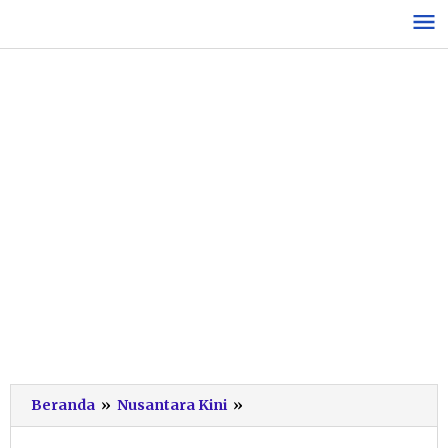
Lewati
ke
konten
Polisi
Beranda
»
Nusantara Kini
»
Periksa
Urine