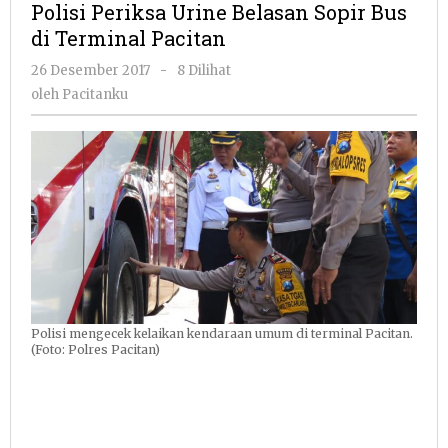
Polisi Periksa Urine Belasan Sopir Bus
Belasan
di Terminal Pacitan
Sopir
Bus
oleh
26 Desember 2017
-
8 Dilihat
di
Pacitanku
oleh
Pacitanku
Terminal
Pacitan
Polisi mengecek kelaikan kendaraan umum di terminal Pacitan.
(Foto: Polres Pacitan)