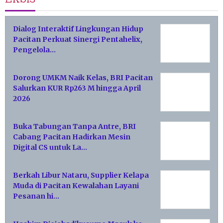
Dialog Interaktif Lingkungan Hidup
Pacitan Perkuat Sinergi Pentahelix,
Pengelola…
Dorong UMKM Naik Kelas, BRI Pacitan
Salurkan KUR Rp263 M hingga April
2026
Buka Tabungan Tanpa Antre, BRI
Cabang Pacitan Hadirkan Mesin
Digital CS untuk La…
Berkah Libur Nataru, Supplier Kelapa
Muda di Pacitan Kewalahan Layani
Pesanan hi…