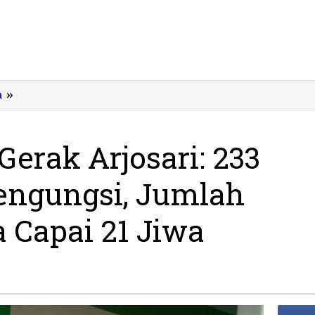
Bencana
m
»
Tanah
Gerak
Arjosari:
erak Arjosari: 233
233
Warga
ngungsi, Jumlah
Masih
Mengungsi,
Jumlah
a Capai 21 Jiwa
Pengungsi
Balita
Capai
21
Jiwa