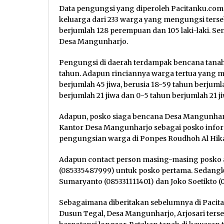
Data pengungsi yang diperoleh Pacitanku.com
keluarga dari 233 warga yang mengungsi ters
berjumlah 128 perempuan dan 105 laki-laki. S
Desa Mangunharjo.
Pengungsi di daerah terdampak bencana tanah 
tahun. Adapun rinciannya warga tertua yang m
berjumlah 45 jiwa, berusia 18-59 tahun berjumlah
berjumlah 21 jiwa dan 0-5 tahun berjumlah 21 ji
Adapun, posko siaga bencana Desa Mangunharjo
Kantor Desa Mangunharjo sebagai posko inform
pengungsian warga di Ponpes Roudhoh Al Hik
Adapun contact person masing-masing posko a
(085335487999) untuk posko pertama. Sedangk
Sumaryanto (085331111401) dan Joko Soetikto (
Sebagaimana diberitakan sebelumnya di Paci
Dusun Tegal, Desa Mangunharjo, Arjosari ters