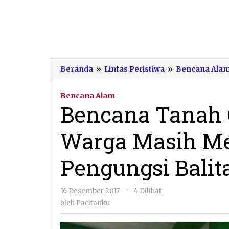
Beranda
»
Lintas Peristiwa
»
Bencana Ala
Bencana Alam
Bencana Tanah G
Warga Masih Me
Pengungsi Balit
oleh
16 Desember 2017
-
4 Dilihat
Pacitanku
oleh
Pacitanku