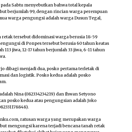
 pada Sabtu menyebutkan bahwa total kepala
ebut berjumlah 99, dengan rincian warga perempuan
emua warga pengungsi adalah warga Dusun Tegal,
retak tersebut didominasi warga berusia 18-59
engungsi di Ponpes tersebut berusia 60 tahun keatas
 113 jiwa, 12-17 tahun berjumlah 33 jiwa, 6-11 tahun
wa.
 dibagi menjadi dua, posko pertama terletak di
asi dan logistik. Posko kedua adalah posko
am.
dalah Nina (082334234219) dan Ihwan Setyono
an posko kedua atau pengungsian adalah Joko
082331178848).
tanku.com, ratusan warga yang merupakan warga
ebut mengungsi karena terjadi bencana tanah retak