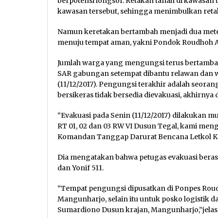
berpotensi longsor. Retakan tanah di kawasan 
kawasan tersebut, sehingga menimbulkan reta
Namun keretakan bertambah menjadi dua meter
menuju tempat aman, yakni Pondok Roudhoh 
Jumlah warga yang mengungsi terus bertambah 
SAR gabungan setempat dibantu relawan dan w
(11/12/2017). Pengungsi terakhir adalah seoran
bersikeras tidak bersedia dievakuasi, akhirnya
“Evakuasi pada Senin (11/12/2017) dilakukan mu
RT 01, 02 dan 03 RW VI Dusun Tegal, kami meng
Komandan Tanggap Darurat Bencana Letkol Ka
Dia mengatakan bahwa petugas evakuasi berasa
dan Yonif 511.
“Tempat pengungsi dipusatkan di Ponpes Roudh
Mangunharjo, selain itu untuk posko logistik
Sumardiono Dusun krajan, Mangunharjo,”jelas