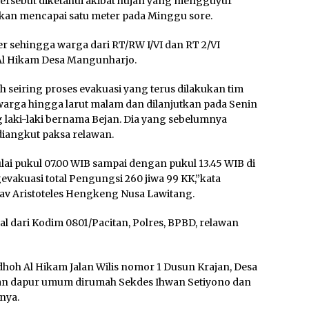
tersebut diketahui akibat hujan yang mengguyur
kan mencapai satu meter pada Minggu sore.
 sehingga warga dari RT/RW I/VI dan RT 2/VI
Al Hikam Desa Mangunharjo.
seiring proses evakuasi yang terus dilakukan tim
arga hingga larut malam dan dilanjutkan pada Senin
g laki-laki bernama Bejan. Dia yang sebelumnya
 diangkut paksa relawan.
lai pukul 07.00 WIB sampai dengan pukul 13.45 WIB di
evakuasi total Pengungsi 260 jiwa 99 KK,”kata
v Aristoteles Hengkeng Nusa Lawitang.
l dari Kodim 0801/Pacitan, Polres, BPBD, relawan
oh Al Hikam Jalan Wilis nomor 1 Dusun Krajan, Desa
 dan dapur umum dirumah Sekdes Ihwan Setiyono dan
nya.