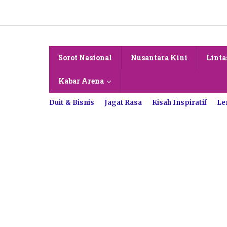
Lewati
ke
konten
Sorot Nasional
Nusantara Kini
Linta
Kabar Arena
Duit & Bisnis
Jagat Rasa
Kisah Inspiratif
Le