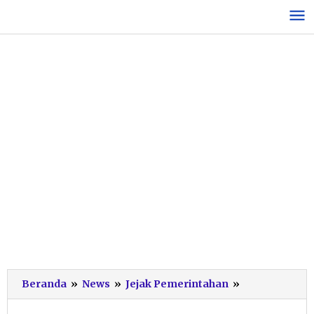
Lewati
ke
konten
Selamat,
Beranda
»
News
»
Jejak Pemerintahan
»
Pacitan
Raih