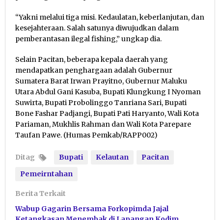
“Yakni melalui tiga misi. Kedaulatan, keberlanjutan, dan
kesejahteraan. Salah satunya diwujudkan dalam
pemberantasan ilegal fishing,” ungkap dia.
Selain Pacitan, beberapa kepala daerah yang
mendapatkan penghargaan adalah Gubernur
Sumatera Barat Irwan Prayitno, Gubernur Maluku
Utara Abdul Gani Kasuba, Bupati Klungkung I Nyoman
Suwirta, Bupati Probolinggo Tanriana Sari, Bupati
Bone Fashar Padjangi, Bupati Pati Haryanto, Wali Kota
Pariaman, Mukhlis Rahman dan Wali Kota Parepare
Taufan Pawe. (Humas Pemkab/RAPP002)
Ditag
Bupati
Kelautan
Pacitan
Pemeirntahan
Berita Terkait
Wabup Gagarin Bersama Forkopimda Jajal
Ketangkasan Menembak di Lapangan Kodim