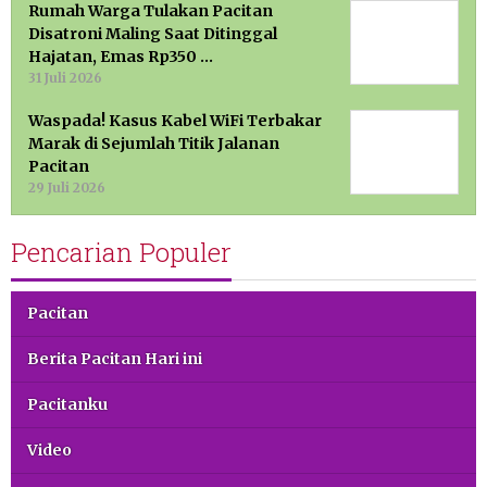
Rumah Warga Tulakan Pacitan
Disatroni Maling Saat Ditinggal
Hajatan, Emas Rp350 …
31 Juli 2026
Waspada! Kasus Kabel WiFi Terbakar
Marak di Sejumlah Titik Jalanan
Pacitan
29 Juli 2026
Pencarian Populer
Pacitan
Berita Pacitan Hari ini
Pacitanku
Video