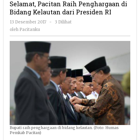
Selamat, Pacitan Raih Penghargaan di
Penghargaan
Bidang Kelautan dari Presiden RI
di
Bidang
oleh
13 Desember 2017
-
3 Dilihat
Kelautan
Pacitanku
oleh
Pacitanku
dari
Presiden
RI
Bupati raih penghargaan di bidang kelautan. (Foto: Humas
Pemkab Pacitan)