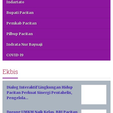
Indartato
Bupati Pacitan
Pemkab Pacitan
Pilbup Pacitan
Indrata Nur Bayuaji
COVID-19
Ekbis
Dialog Interaktif Lingkungan Hidup
Pacitan Perkuat Sinergi Pentahelix,
Pengelola…
Dorong UMKM Naik Kelas, BRI Pacitan