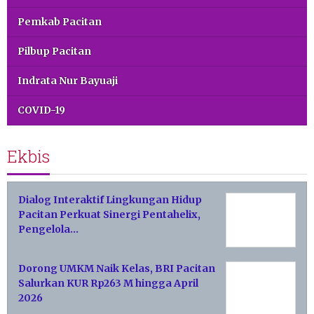
Pemkab Pacitan
Pilbup Pacitan
Indrata Nur Bayuaji
COVID-19
Ekbis
Dialog Interaktif Lingkungan Hidup
Pacitan Perkuat Sinergi Pentahelix,
Pengelola…
Dorong UMKM Naik Kelas, BRI Pacitan
Salurkan KUR Rp263 M hingga April
2026