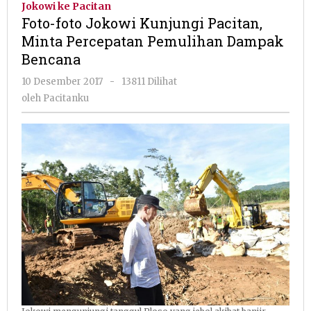
Jokowi ke Pacitan
Kunjungi
Foto-foto Jokowi Kunjungi Pacitan,
Pacitan,
Minta Percepatan Pemulihan Dampak
Minta
Bencana
Percepatan
Pemulihan
oleh
10 Desember 2017
-
13811 Dilihat
Dampak
Pacitanku
oleh
Pacitanku
Bencana