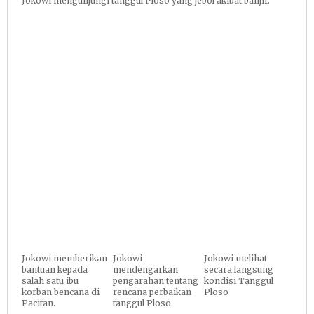
Jokowi mengunjungi tanggul Ploso yang jebol akibat banjir.
Jokowi memberikan
Jokowi
Jokowi melihat
bantuan kepada
mendengarkan
secara langsung
salah satu ibu
pengarahan tentang
kondisi Tanggul
korban bencana di
rencana perbaikan
Ploso
Pacitan.
tanggul Ploso.