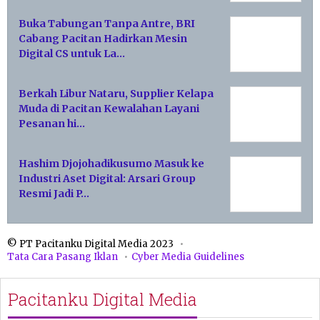
Buka Tabungan Tanpa Antre, BRI
Cabang Pacitan Hadirkan Mesin
Digital CS untuk La…
Berkah Libur Nataru, Supplier Kelapa
Muda di Pacitan Kewalahan Layani
Pesanan hi…
Hashim Djojohadikusumo Masuk ke
Industri Aset Digital: Arsari Group
Resmi Jadi P…
© PT Pacitanku Digital Media 2023
Tata Cara Pasang Iklan
Cyber Media Guidelines
Pacitanku Digital Media