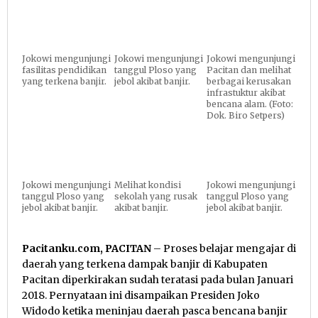
Jokowi mengunjungi
Jokowi mengunjungi
Jokowi mengunjungi
fasilitas pendidikan
tanggul Ploso yang
Pacitan dan melihat
yang terkena banjir.
jebol akibat banjir.
berbagai kerusakan
infrastuktur akibat
bencana alam. (Foto:
Dok. Biro Setpers)
Jokowi mengunjungi
Melihat kondisi
Jokowi mengunjungi
tanggul Ploso yang
sekolah yang rusak
tanggul Ploso yang
jebol akibat banjir.
akibat banjir.
jebol akibat banjir.
Pacitanku.com, PACITAN
– Proses belajar mengajar di
daerah yang terkena dampak banjir di Kabupaten
Pacitan diperkirakan sudah teratasi pada bulan Januari
2018. Pernyataan ini disampaikan Presiden Joko
Widodo ketika meninjau daerah pasca bencana banjir