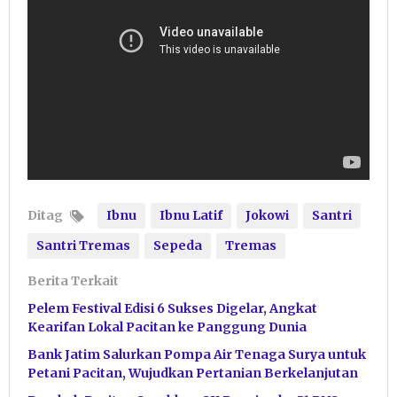
Ditag
Ibnu
Ibnu Latif
Jokowi
Santri
Santri Tremas
Sepeda
Tremas
Berita Terkait
Pelem Festival Edisi 6 Sukses Digelar, Angkat
Kearifan Lokal Pacitan ke Panggung Dunia
Bank Jatim Salurkan Pompa Air Tenaga Surya untuk
Petani Pacitan, Wujudkan Pertanian Berkelanjutan