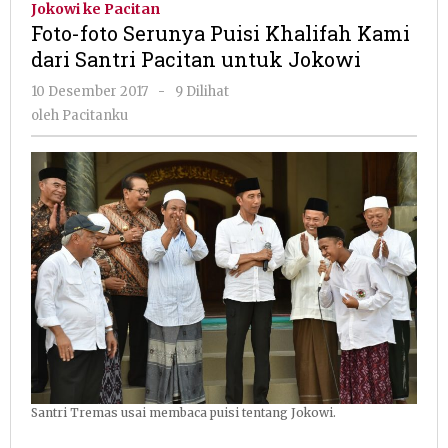
Jokowi ke Pacitan
Puisi
Foto-foto Serunya Puisi Khalifah Kami
Khalifah
dari Santri Pacitan untuk Jokowi
Kami
dari
oleh
10 Desember 2017
-
9 Dilihat
Santri
Pacitanku
oleh
Pacitanku
Pacitan
untuk
Jokowi
Santri Tremas usai membaca puisi tentang Jokowi.