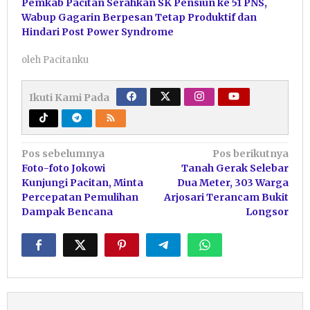
Pemkab Pacitan Serahkan SK Pensiun ke 51 PNS,
Wabup Gagarin Berpesan Tetap Produktif dan
Hindari Post Power Syndrome
oleh
Pacitanku
Ikuti Kami Pada
Navigasi
Pos sebelumnya
Pos berikutnya
Foto-foto Jokowi
Tanah Gerak Selebar
pos
Kunjungi Pacitan, Minta
Dua Meter, 303 Warga
Percepatan Pemulihan
Arjosari Terancam Bukit
Dampak Bencana
Longsor