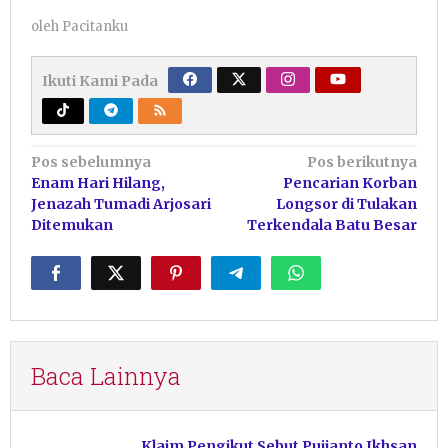
oleh
Pacitanku
Ikuti Kami Pada
Navigasi
Pos sebelumnya
Pos berikutnya
Enam Hari Hilang,
Pencarian Korban
pos
Jenazah Tumadi Arjosari
Longsor di Tulakan
Ditemukan
Terkendala Batu Besar
Baca Lainnya
Klaim Pengikut Sebut Pujianto Ikhsan