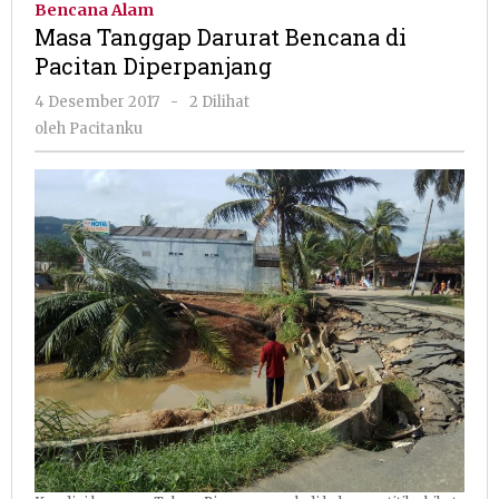
Bencana Alam
Bencana
Masa Tanggap Darurat Bencana di
di
Pacitan Diperpanjang
Pacitan
Diperpa
oleh
4 Desember 2017
-
2 Dilihat
Pacitanku
oleh
Pacitanku