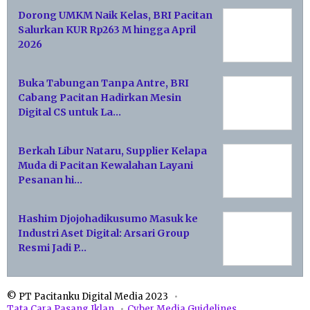
Dorong UMKM Naik Kelas, BRI Pacitan
Salurkan KUR Rp263 M hingga April
2026
Buka Tabungan Tanpa Antre, BRI
Cabang Pacitan Hadirkan Mesin
Digital CS untuk La…
Berkah Libur Nataru, Supplier Kelapa
Muda di Pacitan Kewalahan Layani
Pesanan hi…
Hashim Djojohadikusumo Masuk ke
Industri Aset Digital: Arsari Group
Resmi Jadi P…
© PT Pacitanku Digital Media 2023
Tata Cara Pasang Iklan
Cyber Media Guidelines