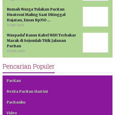
Rumah Warga Tulakan Pacitan
Disatroni Maling Saat Ditinggal
Hajatan, Emas Rp350 …
31 Juli 2026
Waspada! Kasus Kabel WiFi Terbakar
Marak di Sejumlah Titik Jalanan
Pacitan
29 Juli 2026
Pencarian Populer
Pacitan
Berita Pacitan Hari ini
Pacitanku
Video