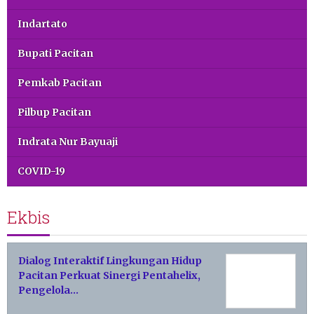
Indartato
Bupati Pacitan
Pemkab Pacitan
Pilbup Pacitan
Indrata Nur Bayuaji
COVID-19
Ekbis
Dialog Interaktif Lingkungan Hidup
Pacitan Perkuat Sinergi Pentahelix,
Pengelola…