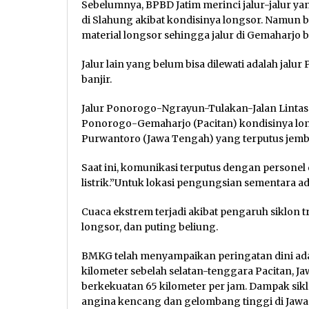
Sebelumnya, BPBD Jatim merinci jalur-jalur ya
di Slahung akibat kondisinya longsor. Namun
material longsor sehingga jalur di Gemaharjo b
Jalur lain yang belum bisa dilewati adalah jal
banjir.
Jalur Ponorogo-Ngrayun-Tulakan-Jalan Lintas Se
Ponorogo-Gemaharjo (Pacitan) kondisinya longs
Purwantoro (Jawa Tengah) yang terputus jem
Saat ini, komunikasi terputus dengan personel
listrik.”Untuk lokasi pengungsian sementara ad
Cuaca ekstrem terjadi akibat pengaruh siklon 
longsor, dan puting beliung.
BMKG telah menyampaikan peringatan dini adan
kilometer sebelah selatan-tenggara Pacitan, Jaw
berkekuatan 65 kilometer per jam. Dampak siklo
angina kencang dan gelombang tinggi di Jawa 