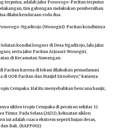
ng terputus, adalah jalur Ponorogo-Pacitan terputus
 belakangan, tim gabungan melakukan pembersihan
isa dilalui kendaraan roda dua.
ur Ponorogo-Ngadirojo (Wonogiri)-Pacitan kondisinya
latan kondisi longsor di Desa Ngadirojo, lalu jalur
or, serta jalur Pacitan Arjosari-Wonogiri,
batan di Kecamatan Nawangan.
 di Pacitan karena di lokasi dilakukan pemadaman
a di GOR Pacitan dan Masjid Sirnoboyo,” katanya.
tropis Cempaka. Hal itu menyebabkan bencana banjir,
ya siklon tropis Cempaka di perairan sekitar 32
a Timur. Pada Selasa (28/11), kekuatan siklon
n ini adalah cuaca ekstrem seperti hujan deras,
dan Bali.. (RAPP002)