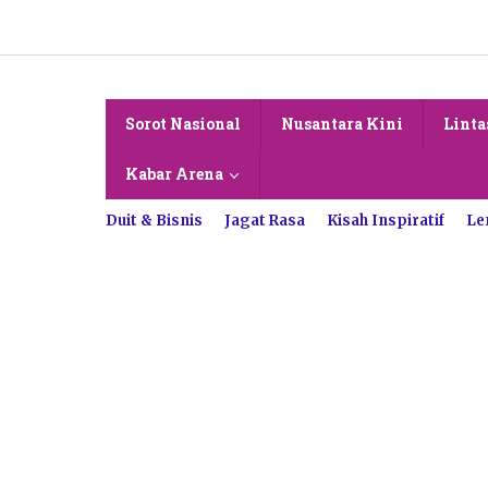
Lewati
ke
konten
Sorot Nasional
Nusantara Kini
Linta
Kabar Arena
Duit & Bisnis
Jagat Rasa
Kisah Inspiratif
Le