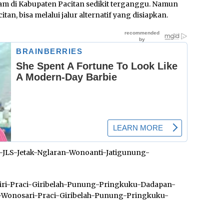
am di Kabupaten Pacitan sedikit terganggu. Namun
n, bisa melalui jalur alternatif yang disiapkan.
ek-JLS-Jetak-Nglaran-Wonoanti-Jatigunung-
iri-Praci-Giribelah-Punung-Pringkuku-Dadapan-
ogja-Wonosari-Praci-Giribelah-Punung-Pringkuku-