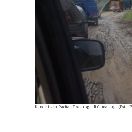
Kondisi jalur Pacitan-Ponorogo di Gemaharjo. (Foto: I