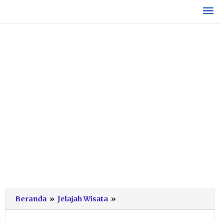
Lewati
ke
konten
Pacitan
Beranda
»
Jelajah Wisata
»
Raih
Penghargaan