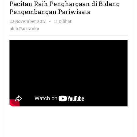
Pacitan Raih Penghargaan di Bidang
di
Pengembangan Pariwisata
Bidang
Pengembangan
oleh
22 November 2017
-
11 Dilihat
Pariwisata
Pacitanku
oleh
Pacitanku