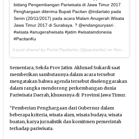
bidang Pengembangan Pariwisata di Jawa Timur 2017.
Penghargaan diterima Bupati Pacitan @indartato pada
Senin (20/11/2017) pada acara Malam Anugerah Wisata
Jawa Timur 2017 di Surabaya. ? @endangsuryasri .
#wisata #anugerahwisata #jatim #wisataindonesia
#PacitanKu
A post shared by Portal Pacitanku (@pacitanku) on
Nov 20, 2017 at 3:53pm PST
Sementara, Sekda Prov Jatim Akhmad Sukardi saat
memberikan sambutannya dalam acara tersebut
mengatakan bahwa agenda tersebut diselenggarakan
dalam rangka mendorong perkembangan dunia
Pariwisata Daerah, khususnya di Provinsi Jawa Timur.
“Pemberian Penghargaan dari Gubernur dalam
beberapa kriteria, wisata alam, wisata budaya, wisata
buatan, karya jurnalistik dan komitmen pemerintah
terhadap pariwisata.