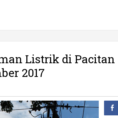
dwal
emadaman
strik
n Listrik di Pacitan
citan
lasa
ber 2017
ovember
17