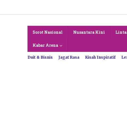
Lewati
ke
konten
Sorot Nasional
Nusantara Kini
Linta
Kabar Arena
Duit & Bisnis
Jagat Rasa
Kisah Inspiratif
Le