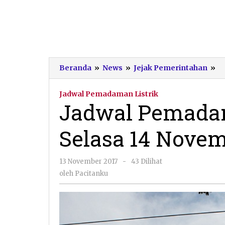
Ja
Beranda
»
News
»
Jejak Pemerintahan
»
P
Li
Jadwal Pemadaman Listrik
di
Jadwal Pemadama
Pa
Se
Selasa 14 Novem
14
N
20
oleh
13 November 2017
-
43 Dilihat
Pacitanku
oleh
Pacitanku