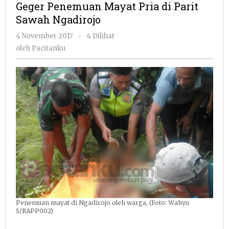
Geger Penemuan Mayat Pria di Parit
Pria
Sawah Ngadirojo
di
Parit
oleh
4 November 2017
-
4 Dilihat
Sawah
Pacitanku
oleh
Pacitanku
Ngadirojo
Penemuan mayat di Ngadirojo oleh warga, (Foto: Wahyu
S/RAPP002)