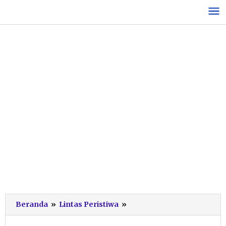
Lewati
ke
konten
Geger
Beranda
»
Lintas Peristiwa
»
Penemuan
Mayat