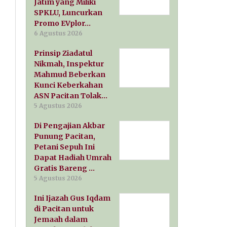
Jatim yang Miliki
SPKLU, Luncurkan
Promo EVplor…
6 Agustus 2026
Prinsip Ziadatul
Nikmah, Inspektur
Mahmud Beberkan
Kunci Keberkahan
ASN Pacitan Tolak…
5 Agustus 2026
Di Pengajian Akbar
Punung Pacitan,
Petani Sepuh Ini
Dapat Hadiah Umrah
Gratis Bareng …
5 Agustus 2026
Ini Ijazah Gus Iqdam
di Pacitan untuk
Jemaah dalam