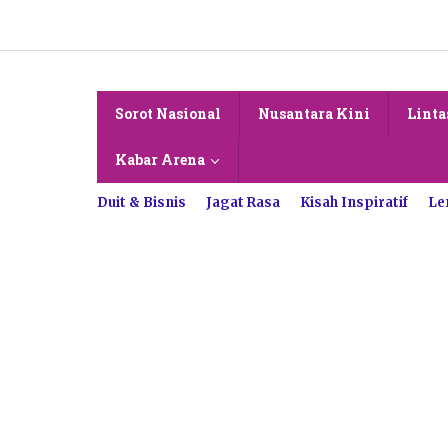
Lewati
ke
konten
Sorot Nasional
Nusantara Kini
Linta
Kabar Arena
Duit & Bisnis
Jagat Rasa
Kisah Inspiratif
Le