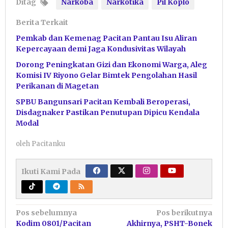
Ditag
Narkoba
Narkotika
Pil Koplo
Berita Terkait
Pemkab dan Kemenag Pacitan Pantau Isu Aliran
Kepercayaan demi Jaga Kondusivitas Wilayah
Dorong Peningkatan Gizi dan Ekonomi Warga, Aleg
Komisi IV Riyono Gelar Bimtek Pengolahan Hasil
Perikanan di Magetan
SPBU Bangunsari Pacitan Kembali Beroperasi,
Disdagnaker Pastikan Penutupan Dipicu Kendala
Modal
oleh
Pacitanku
Ikuti Kami Pada
Navigasi
Pos sebelumnya
Pos berikutnya
Kodim 0801/Pacitan
Akhirnya, PSHT-Bonek