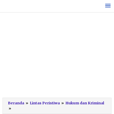
Lewati
ke
konten
Beranda
»
Lintas Peristiwa
»
Hukum dan Kriminal
Asmun
»
Tercyduk