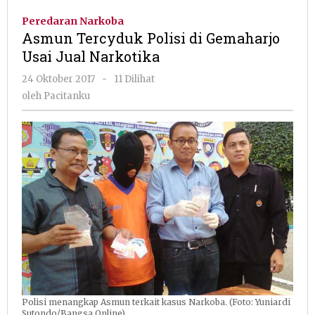
Polisi
Peredaran Narkoba
di
Asmun Tercyduk Polisi di Gemaharjo
Gemaharjo
Usai Jual Narkotika
Usai
Jual
oleh
24 Oktober 2017
-
11 Dilihat
Narkotika
Pacitanku
oleh
Pacitanku
Polisi menangkap Asmun terkait kasus Narkoba. (Foto: Yuniardi
Sutondo/Bangsa Online)