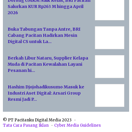
Dorong UMKM Naik Kelas, BRI Pacitan
Salurkan KUR Rp263 M hingga April
2026
Buka Tabungan Tanpa Antre, BRI
Cabang Pacitan Hadirkan Mesin
Digital CS untuk La…
Berkah Libur Nataru, Supplier Kelapa
Muda di Pacitan Kewalahan Layani
Pesanan hi…
Hashim Djojohadikusumo Masuk ke
Industri Aset Digital: Arsari Group
Resmi Jadi P…
© PT Pacitanku Digital Media 2023
Tata Cara Pasang Iklan
Cyber Media Guidelines