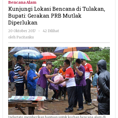
Bencana Alam
di
Kunjungi Lokasi Bencana di Tulakan,
Tulakan,
Bupati: Gerakan PRB Mutlak
Bupati:
Diperlukan
Gerakan
PRB
oleh
20 Oktober 2017
-
42 Dilihat
Mutlak
Pacitanku
oleh
Pacitanku
Diperluk
Indartato memberikan bantuan untuk korban bencana alam di