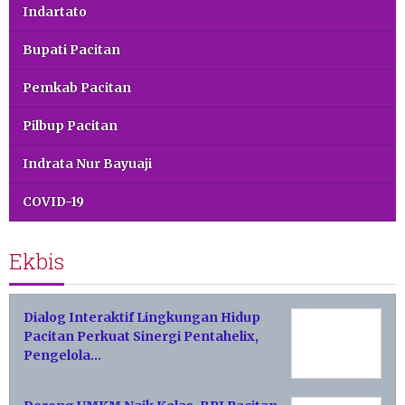
Indartato
Bupati Pacitan
Pemkab Pacitan
Pilbup Pacitan
Indrata Nur Bayuaji
COVID-19
Ekbis
Dialog Interaktif Lingkungan Hidup
Pacitan Perkuat Sinergi Pentahelix,
Pengelola…