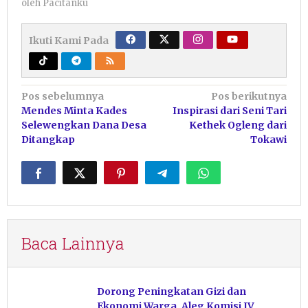
oleh
Pacitanku
Ikuti Kami Pada
Navigasi
Pos sebelumnya
Pos berikutnya
Mendes Minta Kades
Inspirasi dari Seni Tari
pos
Selewengkan Dana Desa
Kethek Ogleng dari
Ditangkap
Tokawi
Baca Lainnya
Dorong Peningkatan Gizi dan
Ekonomi Warga, Aleg Komisi IV