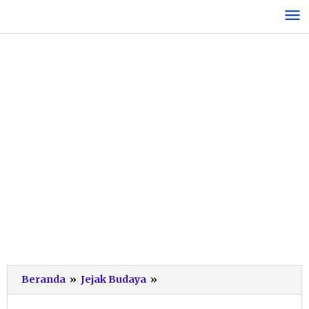
Lewati
ke
konten
Inspirasi
Beranda
»
Jejak Budaya
»
dari
Seni