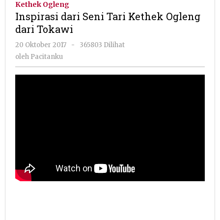
Kethek Ogleng
Tari
Inspirasi dari Seni Tari Kethek Ogleng
Kethek
dari Tokawi
Ogleng
dari
oleh
20 Oktober 2017
-
365803 Dilihat
Tokawi
Pacitanku
oleh
Pacitanku