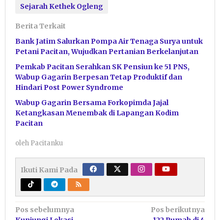
Sejarah Kethek Ogleng
Berita Terkait
Bank Jatim Salurkan Pompa Air Tenaga Surya untuk
Petani Pacitan, Wujudkan Pertanian Berkelanjutan
Pemkab Pacitan Serahkan SK Pensiun ke 51 PNS,
Wabup Gagarin Berpesan Tetap Produktif dan
Hindari Post Power Syndrome
Wabup Gagarin Bersama Forkopimda Jajal
Ketangkasan Menembak di Lapangan Kodim
Pacitan
oleh
Pacitanku
Ikuti Kami Pada
Navigasi
Pos sebelumnya
Pos berikutnya
Kunjungi Lokasi
122 Rumah di 4