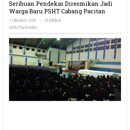
Seribuan Pendekar Diresmikan Jadi
Jadi
Warga Baru PSHT Cabang Pacitan
Warga
Baru
oleh
7 Oktober 2017
-
31 Dilihat
PSHT
Pacitanku
oleh
Pacitanku
Cabang
Pacitan