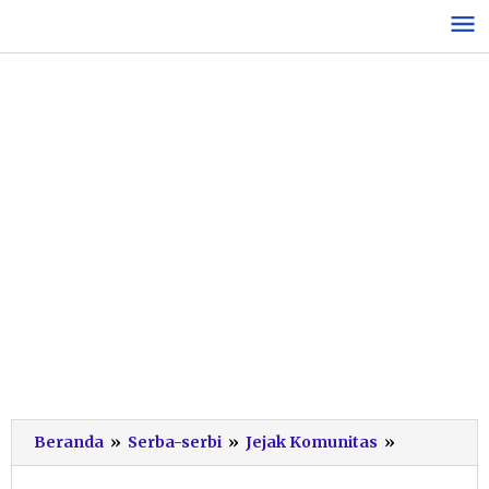
Lewati
ke
konten
Seribuan
Beranda
»
Serba-serbi
»
Jejak Komunitas
»
Pendekar
Diresmika