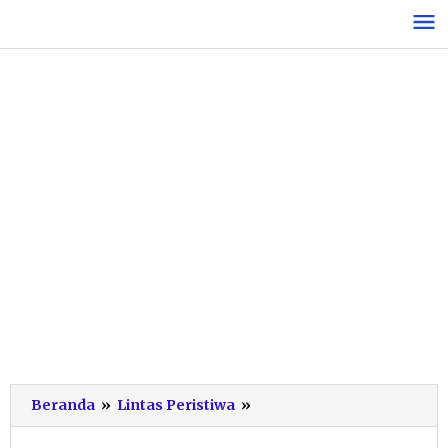
Lewati
ke
konten
Sakit,
Beranda
»
Lintas Peristiwa
»
Santri
Baru