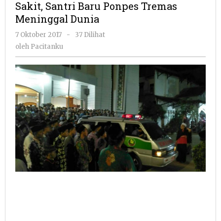
Sakit, Santri Baru Ponpes Tremas
Ponpes
Meninggal Dunia
Tremas
Meninggal
oleh
7 Oktober 2017
-
37 Dilihat
Dunia
Pacitanku
oleh
Pacitanku