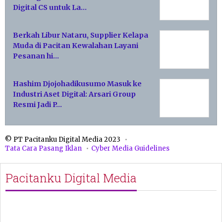
Digital CS untuk La…
Berkah Libur Nataru, Supplier Kelapa
Muda di Pacitan Kewalahan Layani
Pesanan hi…
Hashim Djojohadikusumo Masuk ke
Industri Aset Digital: Arsari Group
Resmi Jadi P…
© PT Pacitanku Digital Media 2023
Tata Cara Pasang Iklan
Cyber Media Guidelines
Pacitanku Digital Media