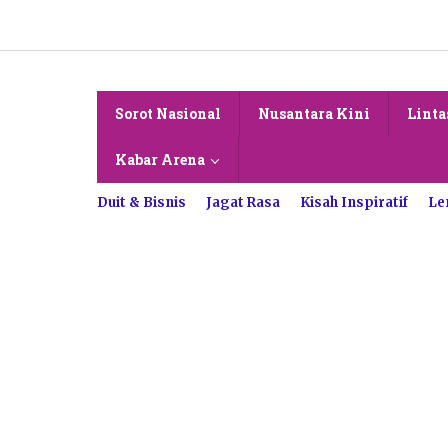
Lewati
ke
konten
Sorot Nasional
Nusantara Kini
Linta
Kabar Arena
Duit & Bisnis
Jagat Rasa
Kisah Inspiratif
Le