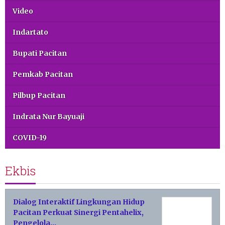
Video
Indartato
Bupati Pacitan
Pemkab Pacitan
Pilbup Pacitan
Indrata Nur Bayuaji
COVID-19
Ekbis
Dialog Interaktif Lingkungan Hidup
Pacitan Perkuat Sinergi Pentahelix,
Pengelola…