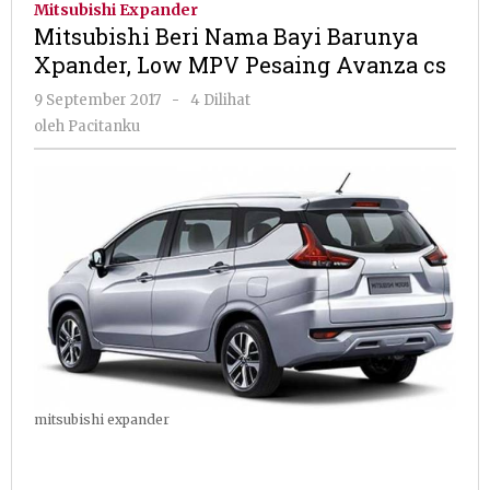
Mitsubishi Expander
Bayi
Mitsubishi Beri Nama Bayi Barunya
Barunya
Xpander, Low MPV Pesaing Avanza cs
Xpander,
Low
oleh
9 September 2017
-
4 Dilihat
MPV
Pacitanku
oleh
Pacitanku
Pesaing
Avanza
cs
mitsubishi expander