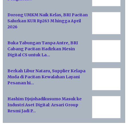
Dorong UMKM Naik Kelas, BRI Pacitan
Salurkan KUR Rp263 M hingga April
2026
Buka Tabungan Tanpa Antre, BRI
Cabang Pacitan Hadirkan Mesin
Digital CS untuk La…
Berkah Libur Nataru, Supplier Kelapa
Muda di Pacitan Kewalahan Layani
Pesanan hi…
Hashim Djojohadikusumo Masuk ke
Industri Aset Digital: Arsari Group
Resmi Jadi P…