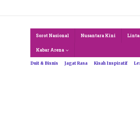
Lewati
ke
konten
Sorot Nasional
Nusantara Kini
Linta
Kabar Arena
Duit & Bisnis
Jagat Rasa
Kisah Inspiratif
Le