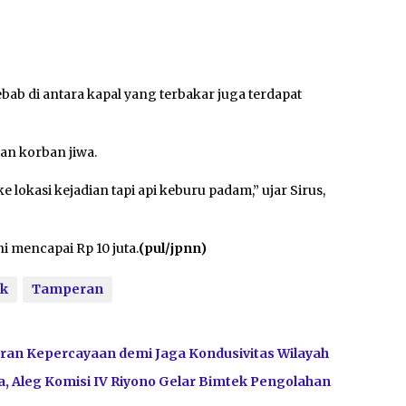
b di antara kapal yang terbakar juga terdapat
an korban jiwa.
okasi kejadian tapi api keburu padam,” ujar Sirus,
i mencapai Rp 10 juta.
(pul/jpnn)
ok
Tamperan
ran Kepercayaan demi Jaga Kondusivitas Wilayah
, Aleg Komisi IV Riyono Gelar Bimtek Pengolahan