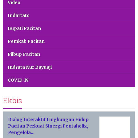
Video
Indartato
Bupati Pacitan
Pemkab Pacitan
Pilbup Pacitan
Indrata Nur Bayuaji
COVID-19
Ekbis
Dialog Interaktif Lingkungan Hidup
Pacitan Perkuat Sinergi Pentahelix,
Pengelola…