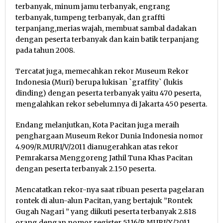
terbanyak, minum jamu terbanyak, engrang
terbanyak, tumpeng terbanyak, dan graffti
terpanjang,merias wajah, membuat sambal dadakan
dengan peserta terbanyak dan kain batik terpanjang
pada tahun 2008.
Tercatat juga, memecahkan rekor Museum Rekor
Indonesia (Muri) berupa lukisan `graffity` (lukis
dinding) dengan peserta terbanyak yaitu 470 peserta,
mengalahkan rekor sebelumnya di Jakarta 450 peserta.
Endang melanjutkan, Kota Pacitan juga meraih
penghargaan Museum Rekor Dunia Indonesia nomor
4.909/R.MURI/V/2011 dianugerahkan atas rekor
Pemrakarsa Menggoreng Jathil Tuna Khas Pacitan
dengan peserta terbanyak 2.150 peserta.
Mencatatkan rekor-nya saat ribuan peserta pagelaran
rontek di alun-alun Pacitan, yang bertajuk ”Rontek
Gugah Nagari ” yang diikuti peserta terbanyak 2.818
orang dengan nomor register 5116/R.MURI/X/2011.