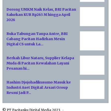
Dorong UMKM Naik Kelas, BRI Pacitan
Salurkan KUR Rp263 M hingga April
2026
Buka Tabungan Tanpa Antre, BRI
Cabang Pacitan Hadirkan Mesin
Digital CS untuk La…
Berkah Libur Nataru, Supplier Kelapa
Muda di Pacitan Kewalahan Layani
Pesanan hi…
Hashim Djojohadikusumo Masuk ke
Industri Aset Digital: Arsari Group
Resmi Jadi P…
© PT Pacitanku Digital Media 2023