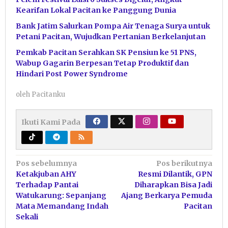
Kearifan Lokal Pacitan ke Panggung Dunia
Bank Jatim Salurkan Pompa Air Tenaga Surya untuk
Petani Pacitan, Wujudkan Pertanian Berkelanjutan
Pemkab Pacitan Serahkan SK Pensiun ke 51 PNS,
Wabup Gagarin Berpesan Tetap Produktif dan
Hindari Post Power Syndrome
oleh
Pacitanku
Ikuti Kami Pada
Navigasi
Pos sebelumnya
Pos berikutnya
Ketakjuban AHY
Resmi Dilantik, GPN
pos
Terhadap Pantai
Diharapkan Bisa Jadi
Watukarung: Sepanjang
Ajang Berkarya Pemuda
Mata Memandang Indah
Pacitan
Sekali