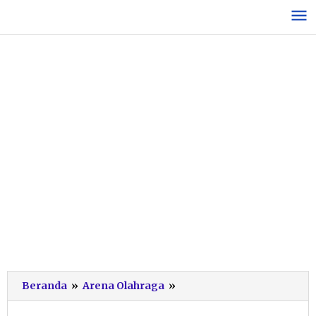
Lewati
ke
konten
Sukses
Beranda
»
Arena Olahraga
»
Pecahkan
Rekor