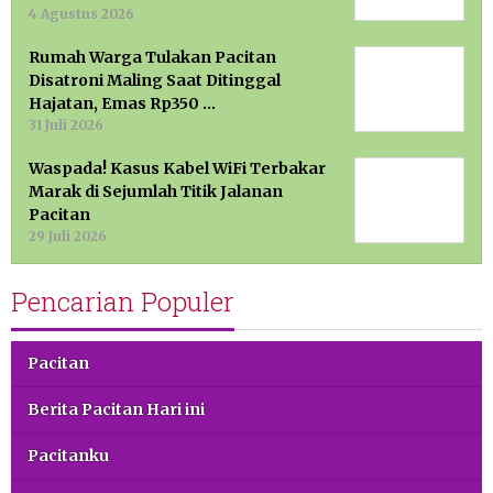
4 Agustus 2026
Rumah Warga Tulakan Pacitan
Disatroni Maling Saat Ditinggal
Hajatan, Emas Rp350 …
31 Juli 2026
Waspada! Kasus Kabel WiFi Terbakar
Marak di Sejumlah Titik Jalanan
Pacitan
29 Juli 2026
Pencarian Populer
Pacitan
Berita Pacitan Hari ini
Pacitanku