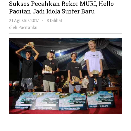
Sukses Pecahkan Rekor MURI, Hello
MURI,
Pacitan Jadi Idola Surfer Baru
Hello
Pacitan
oleh
21 Agustus 2017
-
8 Dilihat
Jadi
Pacitanku
oleh
Pacitanku
Idola
Surfer
Baru