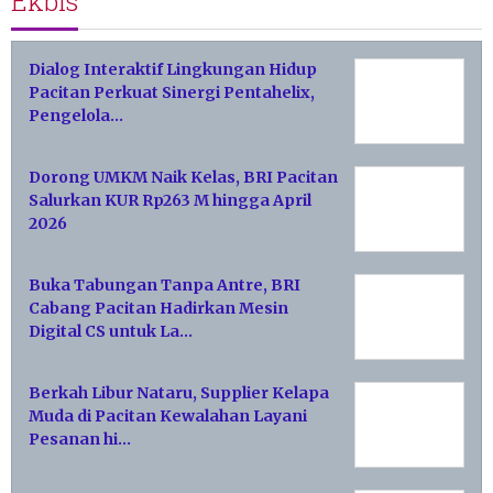
Ekbis
Dialog Interaktif Lingkungan Hidup
Pacitan Perkuat Sinergi Pentahelix,
Pengelola…
Dorong UMKM Naik Kelas, BRI Pacitan
Salurkan KUR Rp263 M hingga April
2026
Buka Tabungan Tanpa Antre, BRI
Cabang Pacitan Hadirkan Mesin
Digital CS untuk La…
Berkah Libur Nataru, Supplier Kelapa
Muda di Pacitan Kewalahan Layani
Pesanan hi…