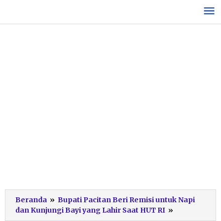
Lewati
ke
konten
Beranda
»
Bupati Pacitan Beri Remisi untuk Napi
HUTRI
dan Kunjungi Bayi yang Lahir Saat HUT RI
»