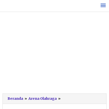
Lewati
ke
konten
Pesona
Beranda
»
Arena Olahraga
»
Hello
Pacitan