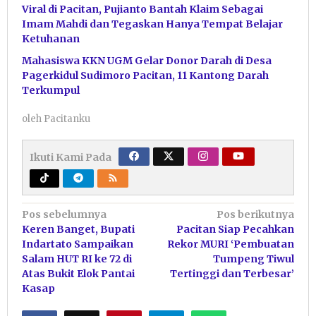
Viral di Pacitan, Pujianto Bantah Klaim Sebagai
Imam Mahdi dan Tegaskan Hanya Tempat Belajar
Ketuhanan
Mahasiswa KKN UGM Gelar Donor Darah di Desa
Pagerkidul Sudimoro Pacitan, 11 Kantong Darah
Terkumpul
oleh
Pacitanku
Ikuti Kami Pada
Navigasi
Pos sebelumnya
Pos berikutnya
Keren Banget, Bupati
Pacitan Siap Pecahkan
pos
Indartato Sampaikan
Rekor MURI ‘Pembuatan
Salam HUT RI ke 72 di
Tumpeng Tiwul
Atas Bukit Elok Pantai
Tertinggi dan Terbesar’
Kasap