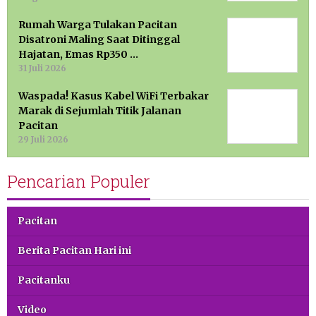
Rumah Warga Tulakan Pacitan
Disatroni Maling Saat Ditinggal
Hajatan, Emas Rp350 …
31 Juli 2026
Waspada! Kasus Kabel WiFi Terbakar
Marak di Sejumlah Titik Jalanan
Pacitan
29 Juli 2026
Pencarian Populer
Pacitan
Berita Pacitan Hari ini
Pacitanku
Video