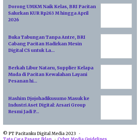
Dorong UMKM Naik Kelas, BRI Pacitan
Salurkan KUR Rp263 M hingga April
2026
Buka Tabungan Tanpa Antre, BRI
Cabang Pacitan Hadirkan Mesin
Digital CS untuk La…
Berkah Libur Nataru, Supplier Kelapa
Muda di Pacitan Kewalahan Layani
Pesanan hi…
Hashim Djojohadikusumo Masuk ke
Industri Aset Digital: Arsari Group
Resmi Jadi P…
© PT Pacitanku Digital Media 2023
Tata Cara Pasang Iklan
Cyber Media Guidelines