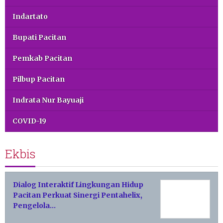
Indartato
Bupati Pacitan
Pemkab Pacitan
Pilbup Pacitan
Indrata Nur Bayuaji
COVID-19
Ekbis
Dialog Interaktif Lingkungan Hidup
Pacitan Perkuat Sinergi Pentahelix,
Pengelola…