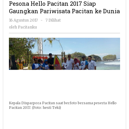
Pesona Hello Pacitan 2017 Siap
2017
Gaungkan Pariwisata Pacitan ke Dunia
Siap
Gaungkan
oleh
16 Agustus 2017
-
7 Dilihat
Pariwisata
Pacitanku
oleh
Pacitanku
Pacitan
ke
Dunia
Kepala Disparpora Pacitan saat berfoto bersama peserta Hello
Pacitan 2017. (Foto: hesti Teki)