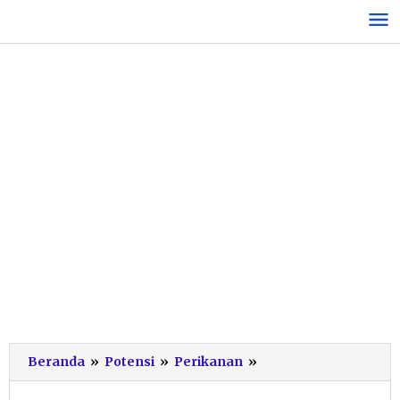
Lewati
ke
konten
Sekda:
Beranda
»
Potensi
»
Perikanan
»
Saya
Minta