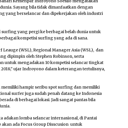
Bahari Kemenpar Indroyono Soesilo mengatakan
i dunia. Sayang bila tidak dimanfaatkan dengan
ang yang berselancar dan dipekerjakan oleh industri
 surfing yang pergi ke berbagai belah dunia untuk
erbagai kompetisi surfing yang ada di sana.
f Leauge (WSL), Regional Manager Asia (WSL), dan
ng dipimpin oleh Stephen Robinson, serta
ukan untuk mengadakan 10 kompetisi selancar tingkat
a 2018,” ujar Indroyono dalam keterangan tertulisnya,
 memiliki hampir seribu spot surfing dan memiliki
tional surfer juga sudah penah datang ke Indonesia
da di berbagai lokasi. Jadi sangat pantas bila
dunia.
ta adakan lomba selancar internasional, di Pantai
17) akan ada Focus Group Disscusion untuk