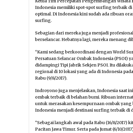
Ketua Tim Percepatan Pengembangan Wisata 
Indonesia memiliki spot-spot surfing terbaik d
optimal. Di Indonesia kini sudah ada ribuan or
surfing.
Sebagian dari mereka juga menjadi profesional
berselancar. Hebatnya lagi, mereka menang dib
“Kami sedang berkoordinasi dengan World Sur
Persatuan Selancar Ombak Indonesia (PSOI) ya
didampingi Tipi Jabrik Sekjen PSOI. Itu dilak
regional di 10 lokasi yang ada di Indonesia pad
Rabu (9/8/2017).
Indroyono juga menjelaskan, Indonesia saat ini
ombak terbaik di belahan bumi. Ribuan interna
untuk merasakan kesempurnaan ombak yang bera
Indonesia menjadi destinasi surfing terbaik di 
“Sebagai langkah awal pada Rabu (16/8/2017) ki
Pacitan Jawa Timur. Serta pada Jumat (6/10/20