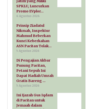
Jatim yang Miliki
SPKLU, Luncurkan
Promo EVplor…
6 Agustus 2026
Prinsip Ziadatul
Nikmah, Inspektur
Mahmud Beberkan
Kunci Keberkahan
ASN Pacitan Tolak…
5 Agustus 2026
Di Pengajian Akbar
Punung Pacitan,
Petani Sepuh Ini
Dapat Hadiah Umrah
Gratis Bareng …
5 Agustus 2026
Ini Ijazah Gus Iqdam
di Pacitan untuk
Jemaah dalam