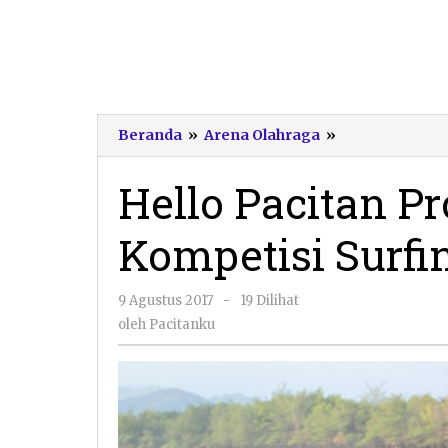
Hello
Beranda
»
Arena Olahraga
»
Pacitan
Pro
Hello Pacitan Pr
2017
Awali
Kompetisi Surfi
10
Kompetisi
Surfing
oleh
9 Agustus 2017
-
19 Dilihat
Internasional
Pacitanku
oleh
Pacitanku