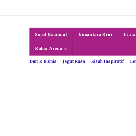
Lewati
ke
konten
Sorot Nasional
Nusantara Kini
Linta
Kabar Arena
Duit & Bisnis
Jagat Rasa
Kisah Inspiratif
Le