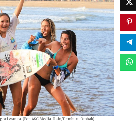
tegori wanita. (Fot: ASC Media-Hain/Pemburu Ombak)