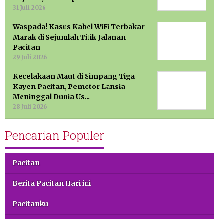
31 Juli 2026
Waspada! Kasus Kabel WiFi Terbakar
Marak di Sejumlah Titik Jalanan
Pacitan
29 Juli 2026
Kecelakaan Maut di Simpang Tiga
Kayen Pacitan, Pemotor Lansia
Meninggal Dunia Us…
28 Juli 2026
Pencarian Populer
Pacitan
Berita Pacitan Hari ini
Pacitanku