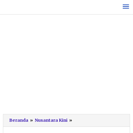
Lewati
ke
konten
PLTU
Beranda
»
Nusantara Kini
»
Pacitan
Komitmen