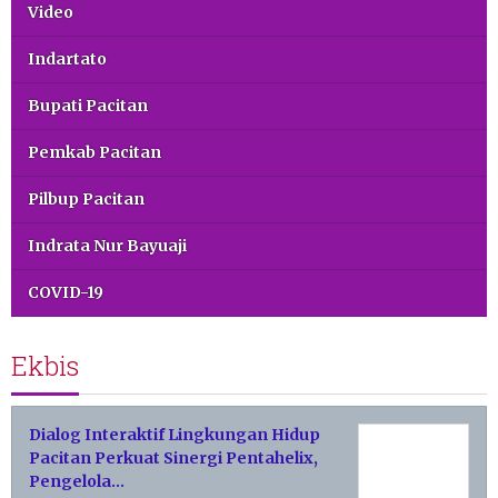
Video
Indartato
Bupati Pacitan
Pemkab Pacitan
Pilbup Pacitan
Indrata Nur Bayuaji
COVID-19
Ekbis
Dialog Interaktif Lingkungan Hidup
Pacitan Perkuat Sinergi Pentahelix,
Pengelola…