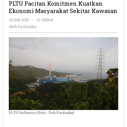
PLTU Pacitan Komitmen Kuatkan
Kuatkan
Ekonomi Masyarakat Sekitar Kawasan
Ekonomi
Masyarakat
oleh
28 Juli 2017
-
12 Dilihat
Sekitar
Pacitanku
oleh
Pacitanku
Kawasan
PLTU Sudimoro (Foto : Dok.Pacitanku)