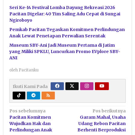
Seri Ke-14 Festival Lomba Dayung Rekreasi 2026
Pacitan Digelar: 40 Tim Saling Adu Cepat di Sungai
Ngiroboyo
Pemkab Pacitan Tegaskan Komitmen Perlindungan
Anak Lewat Penetapan Perwalian Serentak
Museum SBY-Ani Jadi Museum Pertama di Jatim
yang Miliki SPKLU, Luncurkan Promo EVplore SBY-
ANI
oleh
Pacitanku
Ikuti Kami Pada
Navigasi
Pos sebelumnya
Pos berikutnya
Pacitan Komitmen
Garam Mahal, Usaha
pos
Wujudkan Hak dan
Udang Rebon Pacitan
Perlindungan Anak
Berhenti Berproduksi