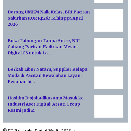
Dorong UMKM Naik Kelas, BRI Pacitan
Salurkan KUR Rp263 M hingga April
2026
Buka Tabungan Tanpa Antre, BRI
Cabang Pacitan Hadirkan Mesin
Digital CS untuk La…
Berkah Libur Nataru, Supplier Kelapa
Muda di Pacitan Kewalahan Layani
Pesanan hi…
Hashim Djojohadikusumo Masuk ke
Industri Aset Digital: Arsari Group
Resmi Jadi P…
© PT Pacitanku Digital Media 2023