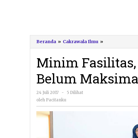
Minim
Beranda
»
Cakrawala Ilmu
»
Fasilitas,
Pendidikan
Minim Fasilitas
143
ABK
Belum Maksima
Belum
Maksimal
oleh
24 Juli 2017
-
5 Dilihat
Pacitanku
oleh
Pacitanku