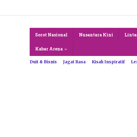
Lewati
ke
konten
Sorot Nasional
Nusantara Kini
Linta
Kabar Arena
Duit & Bisnis
Jagat Rasa
Kisah Inspiratif
Le