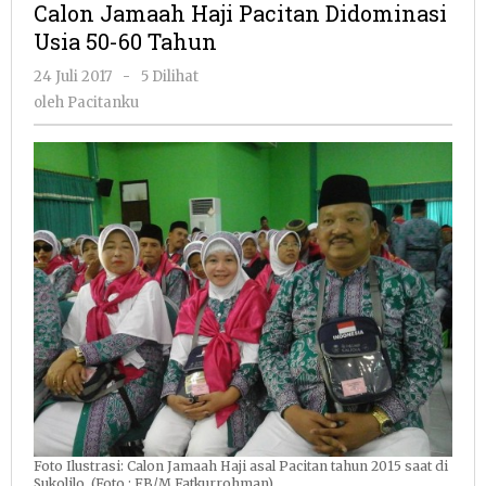
Calon Jamaah Haji Pacitan Didominasi
Pacitan
Usia 50-60 Tahun
Didominasi
Usia
oleh
24 Juli 2017
-
5 Dilihat
50-
Pacitanku
oleh
Pacitanku
60
Tahun
Foto Ilustrasi: Calon Jamaah Haji asal Pacitan tahun 2015 saat di
Sukolilo. (Foto : FB/M Fatkurrohman)