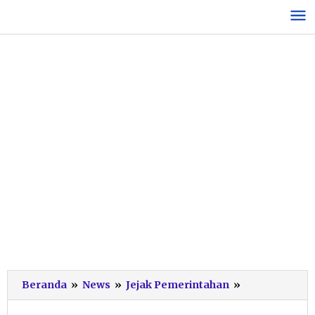
Lewati
ke
konten
Calon
Beranda
»
News
»
Jejak Pemerintahan
»
Jamaah
Haji