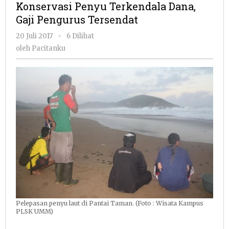
Konservasi Penyu Terkendala Dana,
Dana,
Gaji Pengurus Tersendat
Gaji
Pengurus
oleh
20 Juli 2017
-
6 Dilihat
Tersendat
Pacitanku
oleh
Pacitanku
Pelepasan penyu laut di Pantai Taman. (Foto : Wisata Kampus
PLSK UMM)