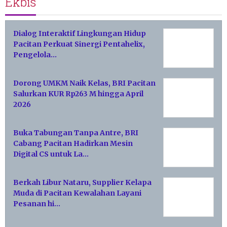
Ekbis
Dialog Interaktif Lingkungan Hidup
Pacitan Perkuat Sinergi Pentahelix,
Pengelola…
Dorong UMKM Naik Kelas, BRI Pacitan
Salurkan KUR Rp263 M hingga April
2026
Buka Tabungan Tanpa Antre, BRI
Cabang Pacitan Hadirkan Mesin
Digital CS untuk La…
Berkah Libur Nataru, Supplier Kelapa
Muda di Pacitan Kewalahan Layani
Pesanan hi…