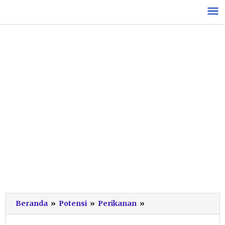
Lewati
ke
konten
Konservasi
Beranda
»
Potensi
»
Perikanan
»
Penyu
Terkendala