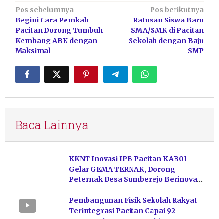
Navigasi
Pos sebelumnya
Pos berikutnya
Begini Cara Pemkab
Ratusan Siswa Baru
pos
Pacitan Dorong Tumbuh
SMA/SMK di Pacitan
Kembang ABK dengan
Sekolah dengan Baju
Maksimal
SMP
Baca Lainnya
KKNT Inovasi IPB Pacitan KAB01
Gelar GEMA TERNAK, Dorong
Peternak Desa Sumberejo Berinovasi
Kelola Pakan
Pembangunan Fisik Sekolah Rakyat
Terintegrasi Pacitan Capai 92