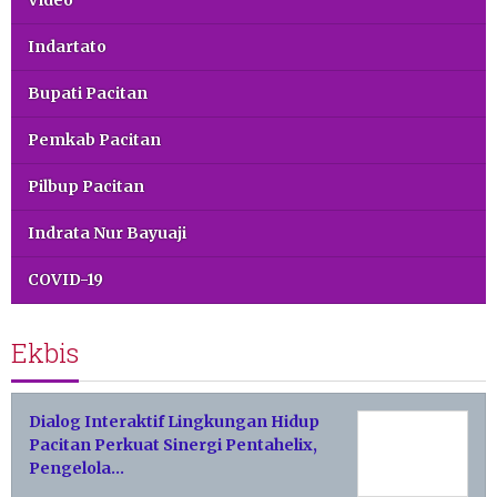
Video
Indartato
Bupati Pacitan
Pemkab Pacitan
Pilbup Pacitan
Indrata Nur Bayuaji
COVID-19
Ekbis
Dialog Interaktif Lingkungan Hidup
Pacitan Perkuat Sinergi Pentahelix,
Pengelola…