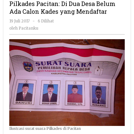
Pilkades Pacitan: Di Dua Desa Belum
Dua
Ada Calon Kades yang Mendaftar
Desa
Belum
oleh
19 Juli 2017
-
6 Dilihat
Ada
Pacitanku
oleh
Pacitanku
Calon
Kades
yang
Mendaftar
Ilustrasi surat suara Pilkades di Pacitan