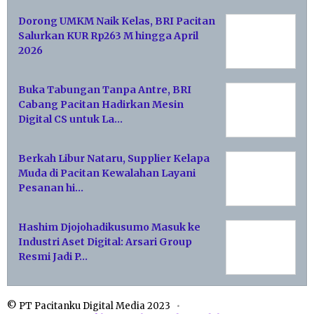
Dorong UMKM Naik Kelas, BRI Pacitan
Salurkan KUR Rp263 M hingga April
2026
Buka Tabungan Tanpa Antre, BRI
Cabang Pacitan Hadirkan Mesin
Digital CS untuk La…
Berkah Libur Nataru, Supplier Kelapa
Muda di Pacitan Kewalahan Layani
Pesanan hi…
Hashim Djojohadikusumo Masuk ke
Industri Aset Digital: Arsari Group
Resmi Jadi P…
© PT Pacitanku Digital Media 2023