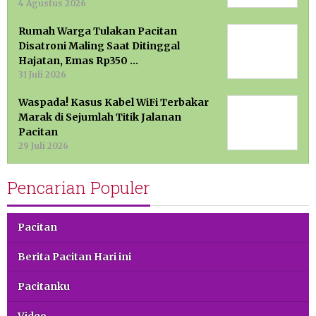
4 Agustus 2026
Rumah Warga Tulakan Pacitan
Disatroni Maling Saat Ditinggal
Hajatan, Emas Rp350 …
31 Juli 2026
Waspada! Kasus Kabel WiFi Terbakar
Marak di Sejumlah Titik Jalanan
Pacitan
29 Juli 2026
Pencarian Populer
Pacitan
Berita Pacitan Hari ini
Pacitanku