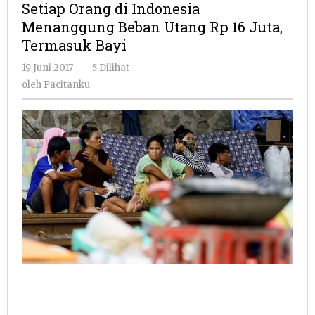
Setiap Orang di Indonesia
Indonesia
Menanggung Beban Utang Rp 16 Juta,
Menanggung
Termasuk Bayi
Beban
Utang
oleh
19 Juni 2017
-
5 Dilihat
Rp
Pacitanku
oleh
Pacitanku
16
Juta,
Termasuk
Bayi