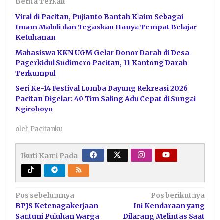
Berita Terkait
Viral di Pacitan, Pujianto Bantah Klaim Sebagai
Imam Mahdi dan Tegaskan Hanya Tempat Belajar
Ketuhanan
Mahasiswa KKN UGM Gelar Donor Darah di Desa
Pagerkidul Sudimoro Pacitan, 11 Kantong Darah
Terkumpul
Seri Ke-14 Festival Lomba Dayung Rekreasi 2026
Pacitan Digelar: 40 Tim Saling Adu Cepat di Sungai
Ngiroboyo
oleh
Pacitanku
Ikuti Kami Pada
Navigasi
Pos sebelumnya
Pos berikutnya
BPJS Ketenagakerjaan
Ini Kendaraan yang
pos
Santuni Puluhan Warga
Dilarang Melintas Saat