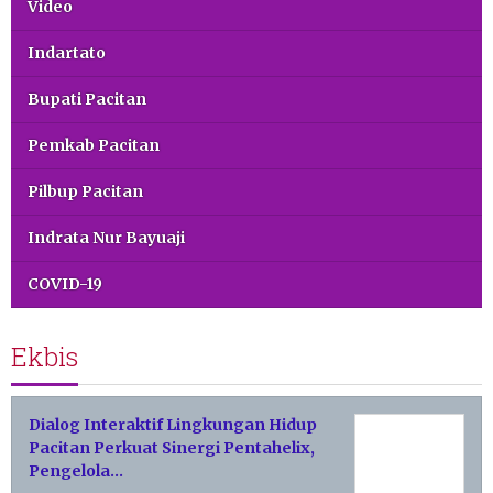
Video
Indartato
Bupati Pacitan
Pemkab Pacitan
Pilbup Pacitan
Indrata Nur Bayuaji
COVID-19
Ekbis
Dialog Interaktif Lingkungan Hidup
Pacitan Perkuat Sinergi Pentahelix,
Pengelola…