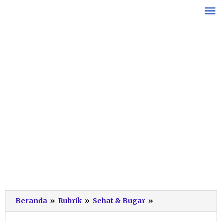
Lewati
ke
konten
RSUD
Beranda
»
Rubrik
»
Sehat & Bugar
»
dr
Darsono