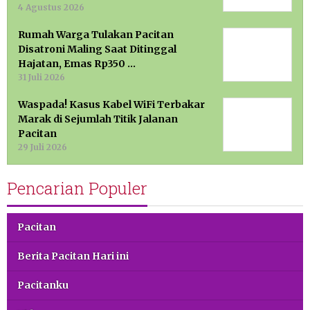
4 Agustus 2026
Rumah Warga Tulakan Pacitan
Disatroni Maling Saat Ditinggal
Hajatan, Emas Rp350 …
31 Juli 2026
Waspada! Kasus Kabel WiFi Terbakar
Marak di Sejumlah Titik Jalanan
Pacitan
29 Juli 2026
Pencarian Populer
Pacitan
Berita Pacitan Hari ini
Pacitanku