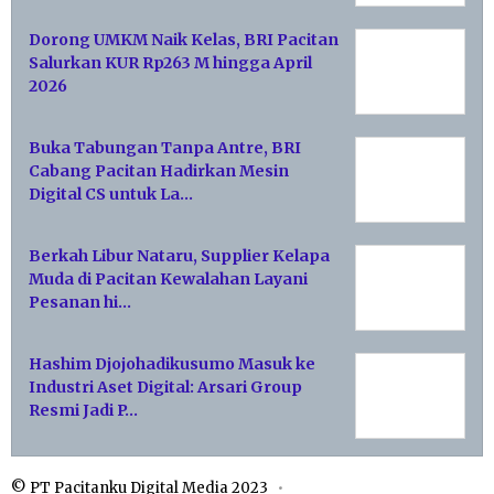
Dorong UMKM Naik Kelas, BRI Pacitan
Salurkan KUR Rp263 M hingga April
2026
Buka Tabungan Tanpa Antre, BRI
Cabang Pacitan Hadirkan Mesin
Digital CS untuk La…
Berkah Libur Nataru, Supplier Kelapa
Muda di Pacitan Kewalahan Layani
Pesanan hi…
Hashim Djojohadikusumo Masuk ke
Industri Aset Digital: Arsari Group
Resmi Jadi P…
© PT Pacitanku Digital Media 2023