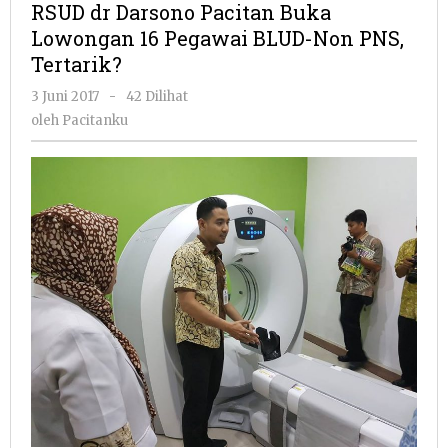
RSUD dr Darsono Pacitan Buka
Pacitan
Lowongan 16 Pegawai BLUD-Non PNS,
Buka
Tertarik?
Lowongan
16
oleh
3 Juni 2017
-
42 Dilihat
Pegawai
Pacitanku
oleh
Pacitanku
BLUD-
Non
PNS,
Tertarik?