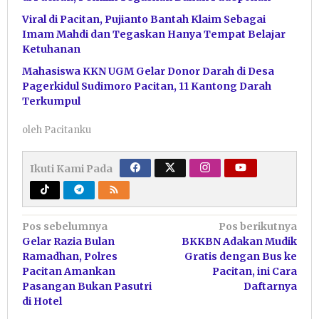
Viral di Pacitan, Pujianto Bantah Klaim Sebagai
Imam Mahdi dan Tegaskan Hanya Tempat Belajar
Ketuhanan
Mahasiswa KKN UGM Gelar Donor Darah di Desa
Pagerkidul Sudimoro Pacitan, 11 Kantong Darah
Terkumpul
oleh
Pacitanku
Ikuti Kami Pada
Navigasi
Pos sebelumnya
Pos berikutnya
Gelar Razia Bulan
BKKBN Adakan Mudik
pos
Ramadhan, Polres
Gratis dengan Bus ke
Pacitan Amankan
Pacitan, ini Cara
Pasangan Bukan Pasutri
Daftarnya
di Hotel