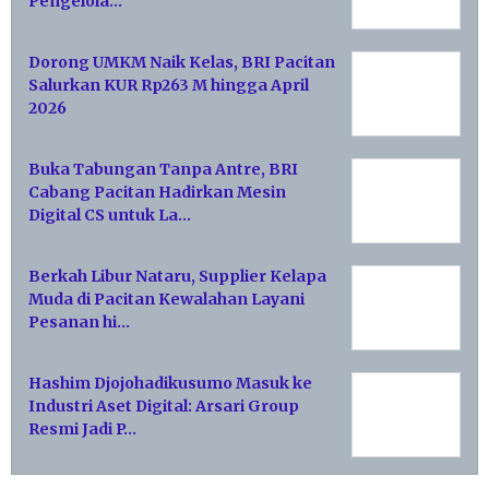
Pengelola…
Dorong UMKM Naik Kelas, BRI Pacitan
Salurkan KUR Rp263 M hingga April
2026
Buka Tabungan Tanpa Antre, BRI
Cabang Pacitan Hadirkan Mesin
Digital CS untuk La…
Berkah Libur Nataru, Supplier Kelapa
Muda di Pacitan Kewalahan Layani
Pesanan hi…
Hashim Djojohadikusumo Masuk ke
Industri Aset Digital: Arsari Group
Resmi Jadi P…