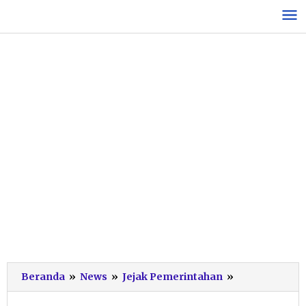
Lewati
ke
konten
Bupati
Beranda
»
News
»
Jejak Pemerintahan
»
Pacitan
Ajak