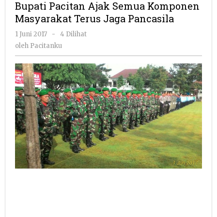
Bupati Pacitan Ajak Semua Komponen
Semua
Masyarakat Terus Jaga Pancasila
Komponen
Masyarakat
oleh
1 Juni 2017
-
4 Dilihat
Terus
Pacitanku
oleh
Pacitanku
Jaga
Pancasila