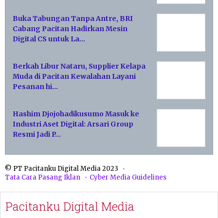
Buka Tabungan Tanpa Antre, BRI
Cabang Pacitan Hadirkan Mesin
Digital CS untuk La…
Berkah Libur Nataru, Supplier Kelapa
Muda di Pacitan Kewalahan Layani
Pesanan hi…
Hashim Djojohadikusumo Masuk ke
Industri Aset Digital: Arsari Group
Resmi Jadi P…
© PT Pacitanku Digital Media 2023
Tata Cara Pasang Iklan
Cyber Media Guidelines
Pacitanku Digital Media