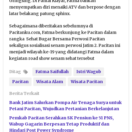
Gringsing. Di Pantai Klayar, Fatma bahkan
menyempatkan diri menaiki ATV dan berpose dengan
latar belakang patung sphinx.
Sebagaimana diberitakan sebelumnya di
Pacitanku.com, Fatma berkunjung ke Pacitan dalam
rangka Sehat Bugar Bersama Perwosi Pacitan
sekaligus sosialisasi senam perwosi Jatim 2. Pacitan ini
menjadi wilayah ke-19 yang didatangi Fatma dalam
kegiatan road show senam sehat tersebut
Ditag
Fatma Saifullah
Istri Wagub
Pacitan
Wisata Alam
Wisata Pacitan
Berita Terkait
Bank Jatim Salurkan Pompa Air Tenaga Surya untuk
Petani Pacitan, Wujudkan Pertanian Berkelanjutan
Pemkab Pacitan Serahkan SK Pensiun ke 51 PNS,
Wabup Gagarin Berpesan Tetap Produktif dan
Hindari Post Power Syndrome