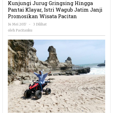
Kunjungi Jurug Gringsing Hingga
Hingga
Pantai Klayar, Istri Wagub Jatim Janji
Pantai
Promosikan Wisata Pacitan
Klayar,
Istri
oleh
14 Mei 2017
-
3 Dilihat
Wagub
Pacitanku
oleh
Pacitanku
Jatim
Janji
Promosikan
Wisata
Pacitan