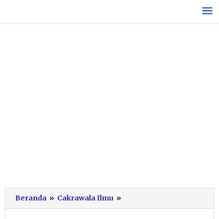
Lewati
ke
konten
Guru
Beranda
»
Cakrawala Ilmu
»
dan
Murid