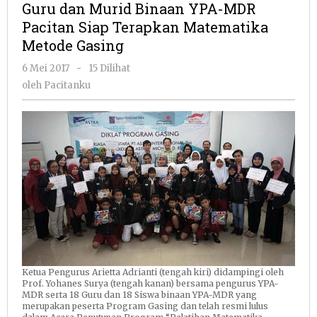
Guru dan Murid Binaan YPA-MDR
Binaan
Pacitan Siap Terapkan Matematika
YPA-
Metode Gasing
MDR
Pacitan
oleh
6 Mei 2017
-
15 Dilihat
Siap
Pacitanku
oleh
Pacitanku
Terapkan
Matematika
Metode
Gasing
Ketua Pengurus Arietta Adrianti (tengah kiri) didampingi oleh
Prof. Yohanes Surya (tengah kanan) bersama pengurus YPA-
MDR serta 18 Guru dan 18 Siswa binaan YPA-MDR yang
merupakan peserta Program Gasing dan telah resmi lulus