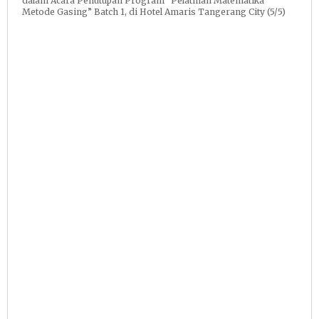
dalam Acara Penutupan Program “Pelatihan Matematika
Metode Gasing” Batch 1, di Hotel Amaris Tangerang City (5/5)