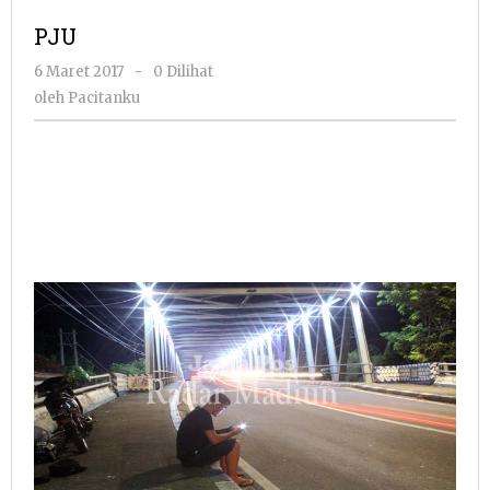
PJU
oleh
6 Maret 2017
-
0 Dilihat
Pacitanku
oleh
Pacitanku