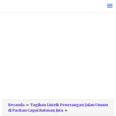
Lewati
ke
konten
Beranda
»
Tagihan Listrik Penerangan Jalan Umum
PJU
di Pacitan Capai Ratusan Juta
»