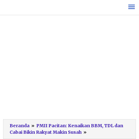
Lewati
ke
konten
Beranda
»
PMII Pacitan: Kenaikan BBM, TDL dan
PMII
Cabai Bikin Rakyat Makin Susah
»