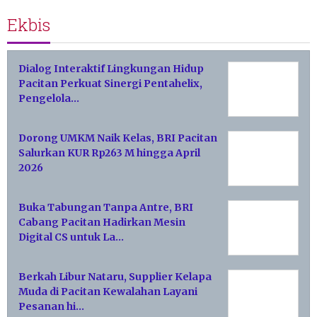
Ekbis
Dialog Interaktif Lingkungan Hidup
Pacitan Perkuat Sinergi Pentahelix,
Pengelola…
Dorong UMKM Naik Kelas, BRI Pacitan
Salurkan KUR Rp263 M hingga April
2026
Buka Tabungan Tanpa Antre, BRI
Cabang Pacitan Hadirkan Mesin
Digital CS untuk La…
Berkah Libur Nataru, Supplier Kelapa
Muda di Pacitan Kewalahan Layani
Pesanan hi…