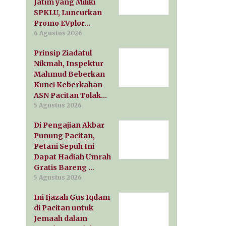
Jatim yang Miliki
SPKLU, Luncurkan
Promo EVplor…
6 Agustus 2026
Prinsip Ziadatul
Nikmah, Inspektur
Mahmud Beberkan
Kunci Keberkahan
ASN Pacitan Tolak…
5 Agustus 2026
Di Pengajian Akbar
Punung Pacitan,
Petani Sepuh Ini
Dapat Hadiah Umrah
Gratis Bareng …
5 Agustus 2026
Ini Ijazah Gus Iqdam
di Pacitan untuk
Jemaah dalam