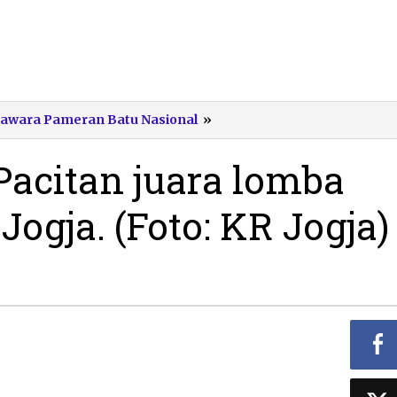
Kalsedon
i Jawara Pameran Batu Nasional
»
putih
Pacitan
Pacitan juara lomba
juara
lomba
Jogja. (Foto: KR Jogja)
batu
nasional
di
Jogja.
(Foto:
KR
Jogja)