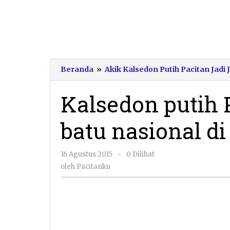
Beranda
»
Akik Kalsedon Putih Pacitan Jad
Kalsedon putih 
batu nasional di 
oleh
16 Agustus 2015
-
0 Dilihat
Pacitanku
oleh
Pacitanku