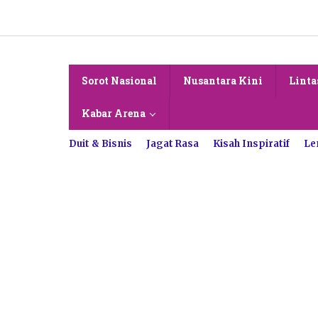
Lewati
ke
konten
Sorot Nasional
Nusantara Kini
Linta
Kabar Arena
Duit & Bisnis
Jagat Rasa
Kisah Inspiratif
Le