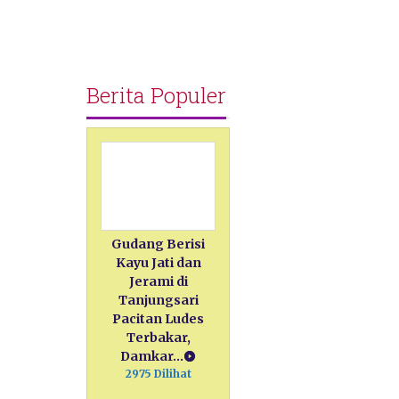
Berita Populer
Gudang Berisi
Kayu Jati dan
Jerami di
Tanjungsari
Pacitan Ludes
Terbakar,
Damkar…
2975 Dilihat