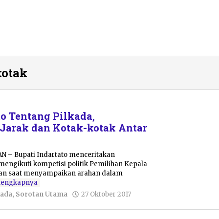
kotak
to Tentang Pilkada,
Jarak dan Kotak-kotak Antar
AN – Bupati Indartato menceritakan
engikuti kompetisi politik Pemilihan Kepala
itan saat menyampaikan arahan dalam
lengkapnya
oleh
kada
,
Sorotan Utama
27 Oktober 2017
Pacitanku