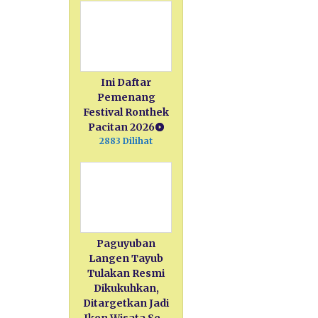
Ini Daftar
Pemenang
Festival Ronthek
Pacitan 2026
2883 Dilihat
Paguyuban
Langen Tayub
Tulakan Resmi
Dikukuhkan,
Ditargetkan Jadi