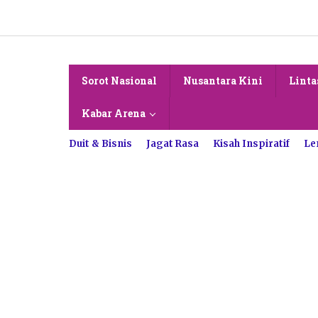
Lewati
ke
konten
Sorot Nasional
Nusantara Kini
Linta
Kabar Arena
Duit & Bisnis
Jagat Rasa
Kisah Inspiratif
Le