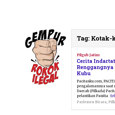
Tag:
Kotak-
Pilgub Jatim
Cerita Indarta
Renggangnya 
Kubu
Pacitanku.com, PACIT
pengalamannya saat m
Daerah (Pilkada) Pac
pelantikan Panitia
Se
Parlemen Bicara
,
Pil