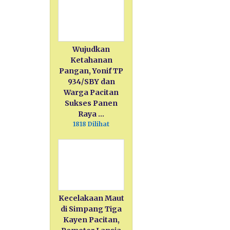
Wujudkan
Ketahanan
Pangan, Yonif TP
934/SBY dan
Warga Pacitan
Sukses Panen
Raya …
1818 Dilihat
Kecelakaan Maut
di Simpang Tiga
Kayen Pacitan,