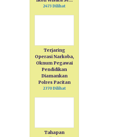
Ikon Wisata Se…
2473 Dilihat
Terjaring
Operasi Narkoba,
Oknum Pegawai
Pendidikan
Diamankan
Polres Pacitan
2370 Dilihat
Tahapan