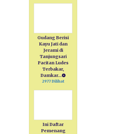
Gudang Berisi
Kayu Jati dan
Jerami di
Tanjungsari
Pacitan Ludes
Terbakar,
Damkar…
2977 Dilihat
Ini Daftar
Pemenang