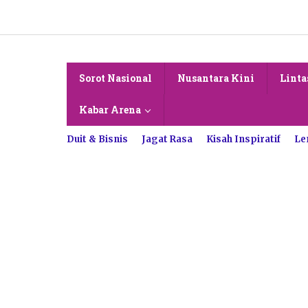
Lewati
ke
konten
Sorot Nasional
Nusantara Kini
Linta
Kabar Arena
Duit & Bisnis
Jagat Rasa
Kisah Inspiratif
Le