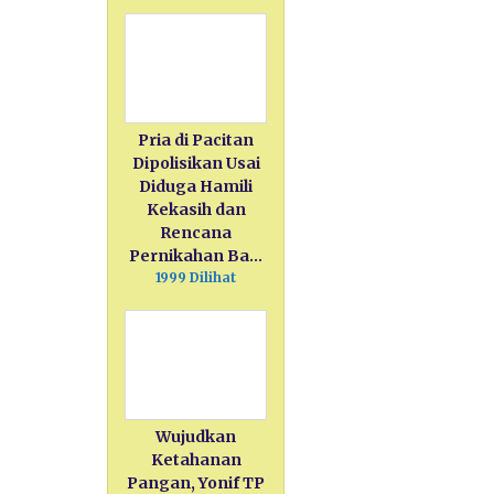
Pria di Pacitan
Dipolisikan Usai
Diduga Hamili
Kekasih dan
Rencana
Pernikahan Ba…
1999 Dilihat
Wujudkan
Ketahanan
Pangan, Yonif TP