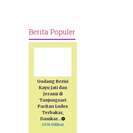
Berita Populer
Gudang Berisi
Kayu Jati dan
Jerami di
Tanjungsari
Pacitan Ludes
Terbakar,
Damkar…
2976 Dilihat