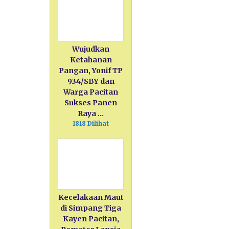
Wujudkan
Ketahanan
Pangan, Yonif TP
934/SBY dan
Warga Pacitan
Sukses Panen
Raya …
1818 Dilihat
Kecelakaan Maut
di Simpang Tiga
Kayen Pacitan,