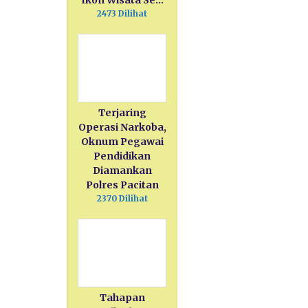
Ikon Wisata Se…
2473 Dilihat
Terjaring
Operasi Narkoba,
Oknum Pegawai
Pendidikan
Diamankan
Polres Pacitan
2370 Dilihat
Tahapan