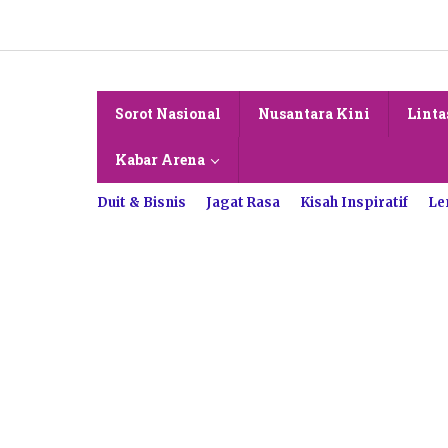
Lewati
ke
konten
Sorot Nasional
Nusantara Kini
Linta
Kabar Arena
Duit & Bisnis
Jagat Rasa
Kisah Inspiratif
Le