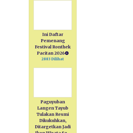
Ini Daftar
Pemenang
Festival Ronthek
Pacitan 2026
2883 Dilihat
Paguyuban
Langen Tayub
Tulakan Resmi
Dikukuhkan,
Ditargetkan Jadi