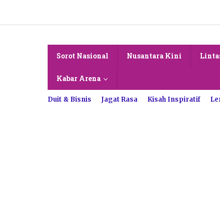
Lewati
ke
konten
Sorot Nasional
Nusantara Kini
Linta
Kabar Arena
Duit & Bisnis
Jagat Rasa
Kisah Inspiratif
Le