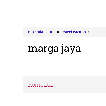
marga
Beranda
»
Info
»
Travel Pacitan
»
jaya
marga jaya
20
November
2015
oleh
Pacitanku
Komentar